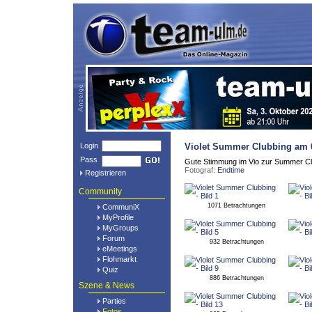
Login
Violet Summer Clubbing
am 0
Pass
Gute Stimmung im Vio zur Summer Cl
Fotograf:
Endtime
Registrieren
Community
1071 Betrachtungen
CommuniX
MyProfile
MyGroups
Forum
932 Betrachtungen
eMeetings
Flohmarkt
Quiz
886 Betrachtungen
Szene & News
Parties
Fotos