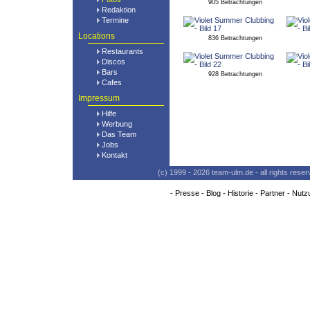
905 Betrachtungen
Redaktion
Termine
Locations
836 Betrachtungen
Restaurants
Discos
Bars
928 Betrachtungen
Cafes
Impressum
Hilfe
Werbung
Das Team
Jobs
Kontakt
(c) 1999 - 2026 team-ulm.de - all rights res
-
Presse
-
Blog
-
Historie
-
Partner
-
Nutz