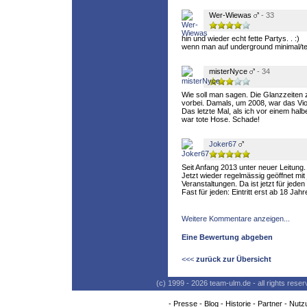
Wer-Wiewas
- 33
hin und wieder echt fette Partys. . :)
wenn man auf underground minimal/tec
misterNyce
- 34
Wie soll man sagen. Die Glanzzeiten 
vorbei. Damals, um 2008, war das Viol
Das letzte Mal, als ich vor einem hal
war tote Hose. Schade!
Joker67
Seit Anfang 2013 unter neuer Leitung.
Jetzt wieder regelmässig geöffnet mi
Veranstaltungen. Da ist jetzt für jede
Fast für jeden: Eintritt erst ab 18 Jahr
Weitere Kommentare anzeigen...
Eine Bewertung abgeben
<<<
zurück zur Übersicht
(c) 1999 - 2026 team-ulm.de - all rights res
-
Presse
-
Blog
-
Historie
-
Partner
-
Nutz