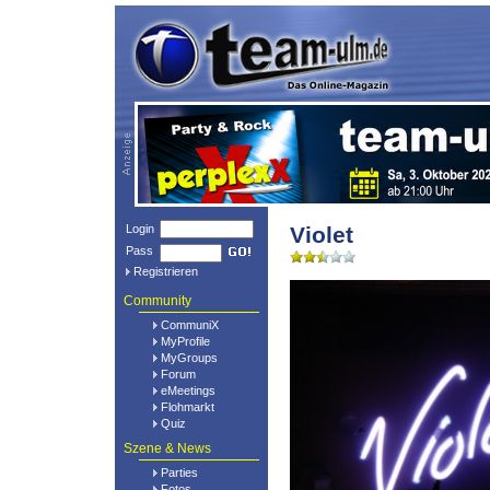
Login
Violet
Pass
Registrieren
Community
CommuniX
MyProfile
MyGroups
Forum
eMeetings
Flohmarkt
Quiz
Szene & News
Parties
Fotos