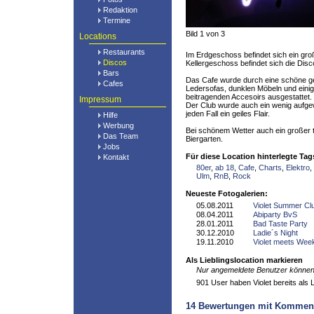
Redaktion
Termine
Bild 1 von 3
Locations
Restaurants
Im Erdgeschoss befindet sich ein gro
Discos
Kellergeschoss befindet sich die Disc
Bars
Das Cafe wurde durch eine schöne g
Cafes
Ledersofas, dunklen Möbeln und einig
beitragenden Accesoirs ausgestattet. S
Impressum
Der Club wurde auch ein wenig aufgewe
jeden Fall ein geiles Flair.
Hilfe
Werbung
Bei schönem Wetter auch ein großer t
Das Team
Biergarten.
Jobs
Für diese Location hinterlegte Tag
Kontakt
80er
,
ab 18
,
Cafe
,
Charts
,
Elektro
,
Ulm
,
RnB
,
Rock
Neueste Fotogalerien:
05.08.2011
Violet Summer Cl
08.04.2011
Abiparty BvS
28.01.2011
Bad Taste Party
30.12.2010
Ladie´s Night
19.11.2010
Violet meets Wee
Als Lieblingslocation markieren
Nur angemeldete Benutzer können 
901 User haben Violet bereits als L
14
Bewertungen mit Kommen