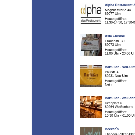
Alpha Restaurant
Magirusstraße 44
89077 Ulm
Heute geöffnet:
11:30-14:30, 17:30-
Asia Cuisine
Frauenstr. 39
89073 Ulm
Heute geöffnet:
11:00 Uhr - 23:00 Uh
Barfüßer - Neu-Ul
Paulstr. 4
89231 Neu-Ulm
Heute geöffnet:
Nein
Barfüßer - Weißen
Kirchplatz 6
89264 Weißenhorn
Heute geöffnet:
10:30 Uhr - 01:00 U
Becker´s
Theodor-Pfitzer-Plat