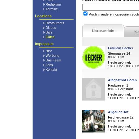
Redaktion
Termine
Auch in anderen Kategorien suc
Locations
Restaurants
Discos
Listenansicht
Ka
Bars
Cafes
Impressum
Fräulein Lecker
Hilfe
Sterngasse 14
Werbung
89073 Ulm
Das Team
Heute geöffnet:
Jobs
10:00 Uhr - 00:00 U
Kontakt
Albgasthof Bären
Riedwiesen 1
89182 Bernstadt
Heute geöffnet:
11:00 Uhr - 00:00 Uh
Allgäuer Hof
Fischergasse 12
89073 Ulm
Heute geöffnet:
11:30 Uhr - 23:30 Uh