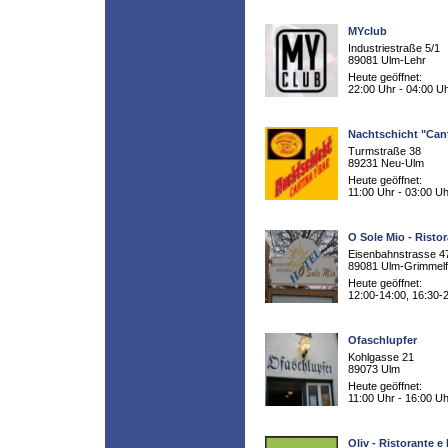
MYclub
Industriestraße 5/1
89081 Ulm-Lehr
Heute geöffnet:
22:00 Uhr - 04:00 U
Nachtschicht "Cant
Turmstraße 38
89231 Neu-Ulm
Heute geöffnet:
11:00 Uhr - 03:00 Uh
O Sole Mio - Risto
Eisenbahnstrasse 4
89081 Ulm-Grimmelf
Heute geöffnet:
12:00-14:00, 16:30-
Ofaschlupfer
Kohlgasse 21
89073 Ulm
Heute geöffnet:
11:00 Uhr - 16:00 Uh
Oliv - Ristorante e