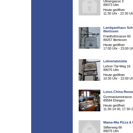
Ulmergasse 3
89073 Ulm
Heute geöffnet:
11:30 Uhr - 22:30 Uh
Landgasthaus Sch
Illertissen
Friedhofstrasse 60
89257 Illertissen
Heute geöffnet:
17:00 Uhr - 23:00 U
Lehrertalstüble
Lehrer-Tal-Weg 16
89075 Ulm
Heute geöffnet:
10:30 Uhr - 22:00 U
Lotus China-Resta
Gymnasiumstrasse 
89584 Ehingen
Heute geöffnet:
11:30-14:30, 17:30-
Mama-Mia Pizza &
Stifterweg 66
89075 Ulm