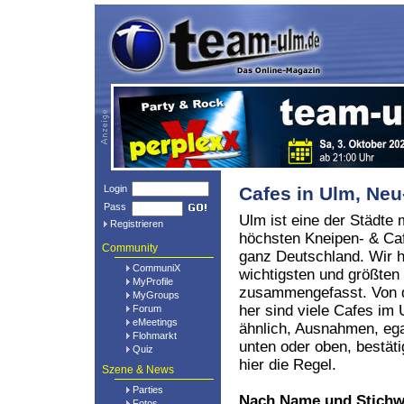
Login
Cafes in Ulm, N
Pass
Ulm ist eine der Städte 
Registrieren
höchsten Kneipen- & Caf
Community
ganz Deutschland. Wir h
CommuniX
wichtigsten und größten
MyProfile
zusammengefasst. Von d
MyGroups
her sind viele Cafes i
Forum
eMeetings
ähnlich, Ausnahmen, eg
Flohmarkt
unten oder oben, bestät
Quiz
hier die Regel.
Szene & News
Parties
Nach Name und Stichw
Fotos