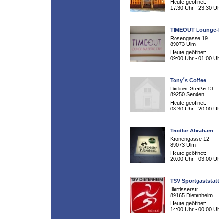
Heute geöffnet:
17:30 Uhr - 23:30 U
TIMEOUT Lounge-
Rosengasse 19
89073 Ulm
Heute geöffnet:
09:00 Uhr - 01:00 U
Tony´s Coffee
Berliner Straße 13
89250 Senden
Heute geöffnet:
08:30 Uhr - 20:00 U
Trödler Abraham
Kronengasse 12
89073 Ulm
Heute geöffnet:
20:00 Uhr - 03:00 U
TSV Sportgaststät
Illertisserstr.
89165 Dietenheim
Heute geöffnet:
14:00 Uhr - 00:00 U