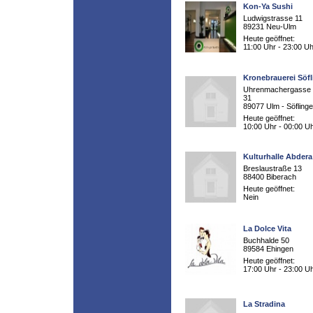
Kon-Ya Sushi
Ludwigstrasse 11
89231 Neu-Ulm
Heute geöffnet:
11:00 Uhr - 23:00 Uh
Kronebrauerei Söf
Uhrenmachergasse 
31
89077 Ulm - Söfling
Heute geöffnet:
10:00 Uhr - 00:00 U
Kulturhalle Abdera
Breslaustraße 13
88400 Biberach
Heute geöffnet:
Nein
La Dolce Vita
Buchhalde 50
89584 Ehingen
Heute geöffnet:
17:00 Uhr - 23:00 U
La Stradina