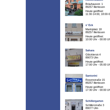
Bräuhausstr. 1
89257 Illertissen
Heute geöffnet:
11:30-14:00, 18:00-
s' Eck
Marktplatz 18
89257 Illertissen
Heute geöffnet:
10:00 Uhr - 00:00 U
Sahara
Glöcklerstr.4
89073 Ulm
Heute geöffnet:
17:00 Uhr - 05:00 U
Santorini
Rosenstraße 15
89257 Illertissen
Heute geöffnet:
17:30 Uhr - 00:00 U
Schillergarten
Schillerstraße 3
89077 Ulm