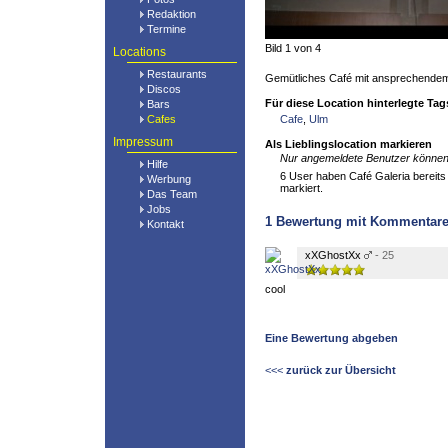
Redaktion
Termine
Bild 1 von 4
Locations
Restaurants
Gemütliches Café mit ansprechendem
Discos
Für diese Location hinterlegte Tag
Bars
Cafes
Cafe
,
Ulm
Impressum
Als Lieblingslocation markieren
Nur angemeldete Benutzer können 
Hilfe
6 User haben Café Galeria bereits 
Werbung
markiert.
Das Team
Jobs
1
Bewertung mit Kommentar
Kontakt
xXGhostXx
- 25
cool
Eine Bewertung abgeben
<<<
zurück zur Übersicht