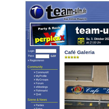
Login
Café Galeria
Pass
Registrieren
Community
CommuniX
MyProfile
MyGroups
Forum
eMeetings
Flohmarkt
Quiz
Szene & News
Parties
Fotos