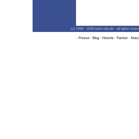
(c) 1999 - 2026 team-ulm.de - all rights res
-
Presse
-
Blog
-
Historie
-
Partner
-
Nutz