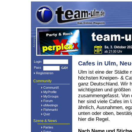
Login
Cafes in Ulm, N
Pass
Ulm ist eine der Städte 
Registrieren
höchsten Kneipen- & Caf
Community
ganz Deutschland. Wir h
CommuniX
wichtigsten und größten
MyProfile
zusammengefasst. Von d
MyGroups
her sind viele Cafes i
Forum
eMeetings
ähnlich, Ausnahmen, eg
Flohmarkt
unten oder oben, bestät
Quiz
hier die Regel.
Szene & News
Parties
Nach Name und Stichw
Fotos