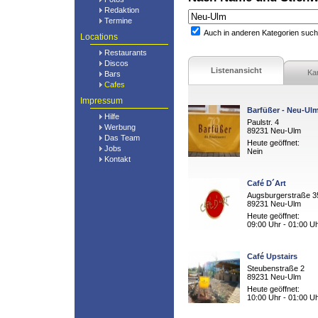
Redaktion
Termine
Auch in anderen Kategorien suc
Locations
Restaurants
Discos
Listenansicht
Ka
Bars
Cafes
Impressum
Barfüßer - Neu-Ul
Hilfe
Paulstr. 4
Werbung
89231 Neu-Ulm
Das Team
Heute geöffnet:
Jobs
Nein
Kontakt
Café D´Art
Augsburgerstraße 3
89231 Neu-Ulm
Heute geöffnet:
09:00 Uhr - 01:00 U
Café Upstairs
Steubenstraße 2
89231 Neu-Ulm
Heute geöffnet:
10:00 Uhr - 01:00 U