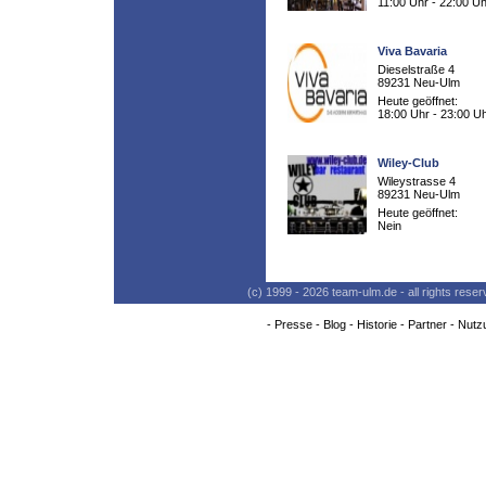
11:00 Uhr - 22:00 Uh
Viva Bavaria
Dieselstraße 4
89231 Neu-Ulm
Heute geöffnet:
18:00 Uhr - 23:00 U
Wiley-Club
Wileystrasse 4
89231 Neu-Ulm
Heute geöffnet:
Nein
(c) 1999 - 2026 team-ulm.de - all rights res
-
Presse
-
Blog
-
Historie
-
Partner
-
Nutz