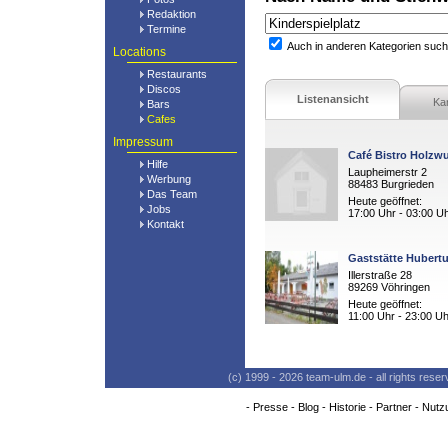
Redaktion
Termine
Auch in anderen Kategorien suc
Locations
Restaurants
Discos
Listenansicht
Ka
Bars
Cafes
Impressum
Café Bistro Holzw
Hilfe
Laupheimerstr 2
Werbung
88483 Burgrieden
Das Team
Heute geöffnet:
Jobs
17:00 Uhr - 03:00 U
Kontakt
Gaststätte Hubert
Illerstraße 28
89269 Vöhringen
Heute geöffnet:
11:00 Uhr - 23:00 Uh
(c) 1999 - 2026 team-ulm.de - all rights res
-
Presse
-
Blog
-
Historie
-
Partner
-
Nutz