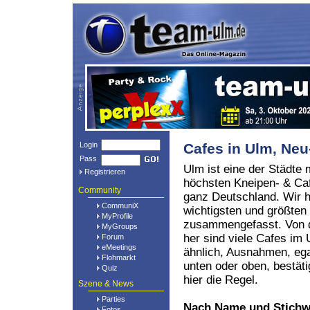
Login
Cafes in Ulm, N
Pass
Ulm ist eine der Städte 
Registrieren
höchsten Kneipen- & Caf
Community
ganz Deutschland. Wir h
CommuniX
wichtigsten und größten
MyProfile
zusammengefasst. Von d
MyGroups
her sind viele Cafes i
Forum
eMeetings
ähnlich, Ausnahmen, eg
Flohmarkt
unten oder oben, bestät
Quiz
hier die Regel.
Szene & News
Parties
Nach Name und Stichw
Fotos