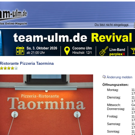
Du bist nicht eingeloggt.
Ristorante Pizzeria Taormina
Änderung melden
Öffnungszeiten:
Montag:
11
17
Dienstag:
11
17
Mittwoch:
Ge
Donnerstag:
11
17
Freitag:
11
17
Samstag:
11
17
Sonntag:
11