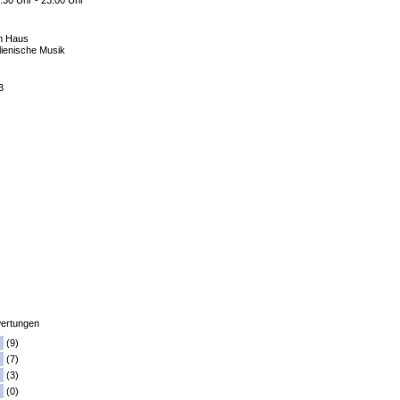
:30 Uhr - 23:00 Uhr
m Haus
alienische Musik
3
ertungen
(9)
(7)
(3)
(0)