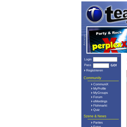
Login
Pass
Registrieren
Community
CommuniX
MyProfile
MyGroups
Forum
eMeetings
Flohmarkt
Quiz
Szene & News
Parties
Fotos