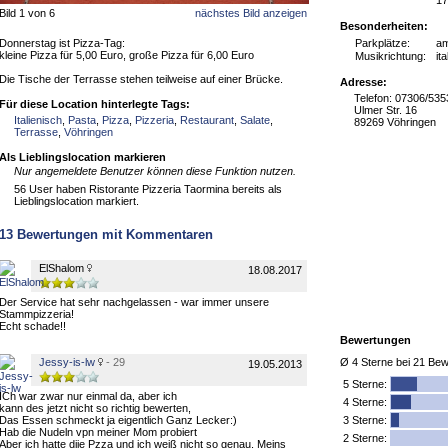
17
Bild 1 von 6
nächstes Bild anzeigen
Besonderheiten:
Donnerstag ist Pizza-Tag:
Parkplätze:
a
kleine Pizza für 5,00 Euro, große Pizza für 6,00 Euro
Musikrichtung:
it
Die Tische der Terrasse stehen teilweise auf einer Brücke.
Adresse:
Telefon: 07306/535
Für diese Location hinterlegte Tags:
Ulmer Str. 16
Italienisch
,
Pasta
,
Pizza
,
Pizzeria
,
Restaurant
,
Salate
,
89269 Vöhringen
Terrasse
,
Vöhringen
Als Lieblingslocation markieren
Nur angemeldete Benutzer können diese Funktion nutzen.
56 User haben Ristorante Pizzeria Taormina bereits als
Lieblingslocation markiert.
13
Bewertungen mit Kommentaren
ElShalom
18.08.2017
Der Service hat sehr nachgelassen - war immer unsere
Stammpizzeria!
Echt schade!!
Bewertungen
Jessy-is-lw
- 29
Ø
4
Sterne bei
21
Bew
19.05.2013
5
Sterne:
ICh war zwar nur einmal da, aber ich
4 Sterne:
kann des jetzt nicht so richtig bewerten,
Das Essen schmeckt ja eigentlich Ganz Lecker:)
3 Sterne:
Hab die Nudeln vpn meiner Mom probiert
2 Sterne:
Aber ich hatte diie Pzza und ich weiß nicht so genau, Meins