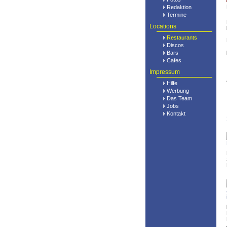
Redaktion
Termine
Locations
Restaurants
Discos
Bars
Cafes
Impressum
Hilfe
Werbung
Das Team
Jobs
Kontakt