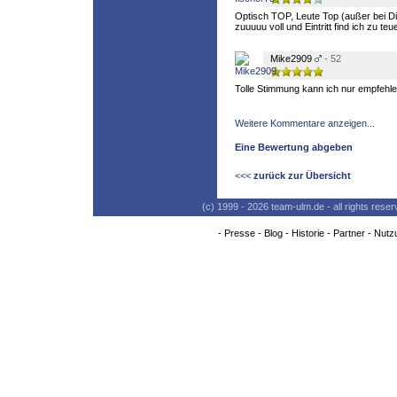
Optisch TOP, Leute Top (außer bei Dis
zuuuuu voll und Eintritt find ich zu teue
Mike2909
- 52
Tolle Stimmung kann ich nur empfehl
Weitere Kommentare anzeigen...
Eine Bewertung abgeben
<<<
zurück zur Übersicht
(c) 1999 - 2026 team-ulm.de - all rights res
-
Presse
-
Blog
-
Historie
-
Partner
-
Nutz