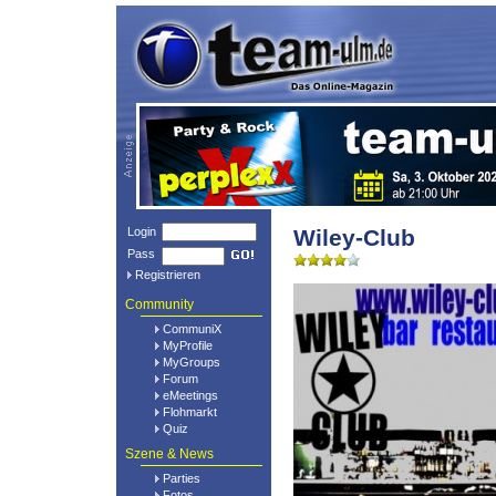
Login
Wiley-Club
Pass
Registrieren
Community
CommuniX
MyProfile
MyGroups
Forum
eMeetings
Flohmarkt
Quiz
Szene & News
Parties
Fotos