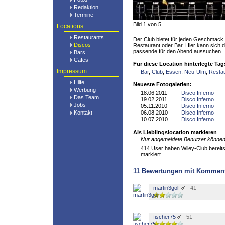
Redaktion
Termine
Bild 1 von 5
Locations
Restaurants
Der Club bietet für jeden Geschmack 
Discos
Restaurant oder Bar. Hier kann sich
passende für den Abend aussuchen.
Bars
Cafes
Für diese Location hinterlegte Tag
Impressum
Bar
,
Club
,
Essen
,
Neu-Ulm
,
Resta
Hilfe
Neueste Fotogalerien:
Werbung
18.06.2011
Disco Inferno
Das Team
19.02.2011
Disco Inferno
Jobs
05.11.2010
Disco Inferno
Kontakt
06.08.2010
Disco Inferno
10.07.2010
Disco Inferno
Als Lieblingslocation markieren
Nur angemeldete Benutzer können 
414 User haben Wiley-Club bereits 
markiert.
11
Bewertungen mit Kommen
martin3golf
- 41
fischer75
- 51