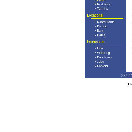
Redaktion
Termine
Locations
Restaurants
Discos
Bars
Cafes
Impressum
Hilfe
Werbung
Das Team
Jobs
Kontakt
(c) 199
-
Pr