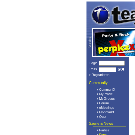
Login
Pass
Registrieren
Community
CommuniX
MyProfile
MyGroups
Forum
eMeetings
Flohmarkt
Quiz
Szene & News
Parties
Fotos