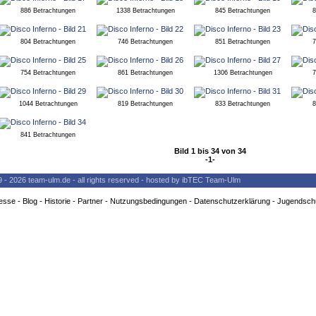
886 Betrachtungen
1338 Betrachtungen
845 Betrachtungen
8
804 Betrachtungen
746 Betrachtungen
851 Betrachtungen
7
754 Betrachtungen
861 Betrachtungen
1306 Betrachtungen
7
1044 Betrachtungen
819 Betrachtungen
833 Betrachtungen
8
841 Betrachtungen
Bild 1 bis 34 von 34
-1-
9 - 2026 team-ulm.de - all rights reserved - hosted by ibTEC Team-Ulm
esse
-
Blog
-
Historie
-
Partner
-
Nutzungsbedingungen
-
Datenschutzerklärung
-
Jugendsch