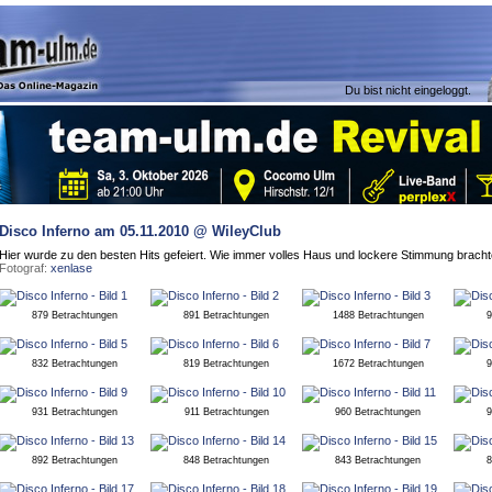
Du bist nicht eingeloggt.
Disco Inferno
am 05.11.2010 @ WileyClub
Hier wurde zu den besten Hits gefeiert. Wie immer volles Haus und lockere Stimmung brac
Fotograf:
xenlase
879 Betrachtungen
891 Betrachtungen
1488 Betrachtungen
9
832 Betrachtungen
819 Betrachtungen
1672 Betrachtungen
9
931 Betrachtungen
911 Betrachtungen
960 Betrachtungen
9
892 Betrachtungen
848 Betrachtungen
843 Betrachtungen
8