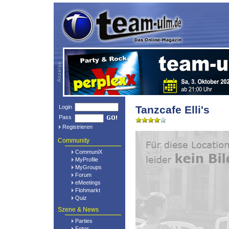
Login
Tanzcafe Elli's
Pass
Registrieren
Community
CommuniX
MyProfile
MyGroups
Forum
eMeetings
Flohmarkt
Quiz
Szene & News
Parties
Fotos