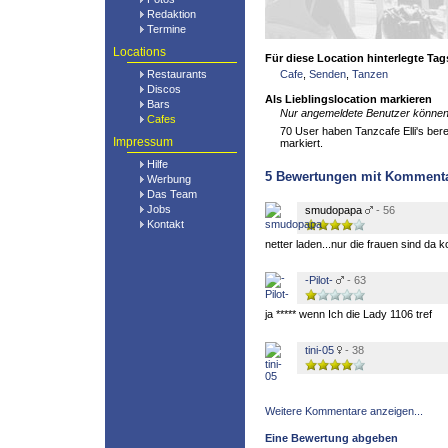
Redaktion
Termine
Locations
Für diese Location hinterlegte Tag
Restaurants
Cafe
,
Senden
,
Tanzen
Discos
Als Lieblingslocation markieren
Bars
Nur angemeldete Benutzer können 
Cafes
70 User haben Tanzcafe Elli's berei
Impressum
markiert.
Hilfe
5
Bewertungen mit Komment
Werbung
Das Team
Jobs
smudopapa
- 56
Kontakt
netter laden...nur die frauen sind da 
-Pilot-
- 63
ja ***** wenn Ich die Lady 1106 tref
tini-05
- 38
Weitere Kommentare anzeigen...
Eine Bewertung abgeben