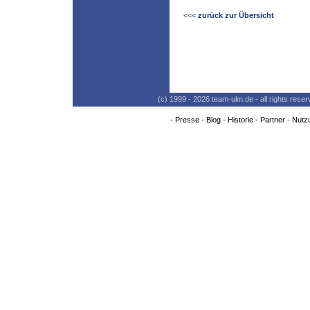
<<<
zurück zur Übersicht
(c) 1999 - 2026 team-ulm.de - all rights res
-
Presse
-
Blog
-
Historie
-
Partner
-
Nutz