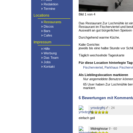
Redaktion
Termine
Bild 1 von 4
Locations
Restaurants
Das Restaurant Zur Lochmühle ist ei
Discos
Restaurant im Fischerviertel und besit
Auswahl an gut bürgerlichen Speisen
Bars
Cafes
Durchgehend warme Küche.
Impressum
Kalte Gerichte:
jeweils bis eine halbe Stunde vor Sch
Hilfe
Werbung
Täglich wechselnde Tageskarte
Das Team
Jobs
Für diese Location hinterlegte Tag
Kontakt
Fischerviertel
,
Parkhaus Fischervie
Als Lieblingslocation markieren
Nur angemeldete Benutzer können 
65 User haben Zur Lochmühle berei
markiert.
6
Bewertungen mit Komment
yrtxdzgfhj
- 24
einfach geil
Midnightstar
- 60