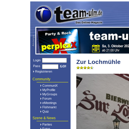
Login
Zur Lochmühle
Pass
Registrieren
Community
CommuniX
MyProfile
MyGroups
Forum
eMeetings
Flohmarkt
Quiz
Szene & News
Parties
Fotos