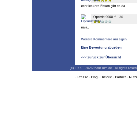
echt leckers Essen gibt es da
Optimist2000
- 36
naja..
Weitere Kommentare anzeigen...
Eine Bewertung abgeben
<<<
zurück zur Übersicht
(c) 1999 - 2026 team-ulm.de - all rights res
-
Presse
-
Blog
-
Historie
-
Partner
-
Nutz