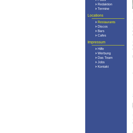
Redaktion
Termine
Locations
Restaurants
Discos
Bars
Cafes
Impressum
Hilfe
Werbung
Das Team
Jobs
Kontakt