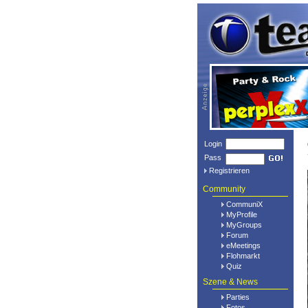
Login
Pass
Registrieren
Community
CommuniX
MyProfile
MyGroups
Forum
eMeetings
Flohmarkt
Quiz
Szene & News
Parties
Fotos