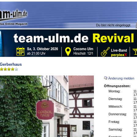
Du bist nicht eingeloggt.
Gerberhaus
Änderung melden
Öffnungszeiten:
Montag:
11
17
Dienstag:
11
17
Mittwoch:
11
17
Donnerstag:
11
17
Freitag:
11
17
Samstag:
11
17