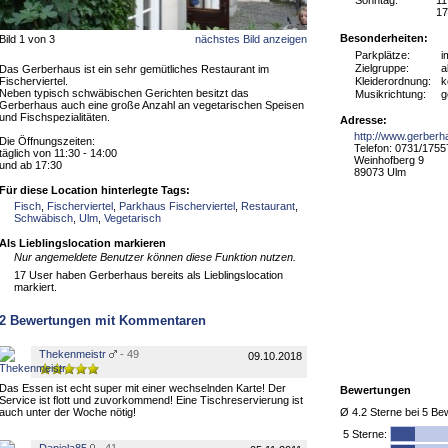
Sonntag:
11
17
Besonderheiten:
Bild 1 von 3
nächstes Bild anzeigen
Parkplätze:
i
Zielgruppe:
a
Das Gerberhaus ist ein sehr gemütliches Restaurant im
Fischerviertel.
Kleiderordnung:
k
Neben typisch schwäbischen Gerichten besitzt das
Musikrichtung:
g
Gerberhaus auch eine große Anzahl an vegetarischen Speisen
und Fischspezialitäten.
Adresse:
http://www.gerberh
Die Öffnungszeiten:
Telefon: 0731/175
täglich von 11:30 - 14:00
Weinhofberg 9
und ab 17:30
89073 Ulm
Für diese Location hinterlegte Tags:
Fisch
,
Fischerviertel
,
Parkhaus Fischerviertel
,
Restaurant
,
Schwäbisch
,
Ulm
,
Vegetarisch
Als Lieblingslocation markieren
Nur angemeldete Benutzer können diese Funktion nutzen.
17 User haben Gerberhaus bereits als Lieblingslocation
markiert.
2
Bewertungen mit Kommentaren
Thekenmeistr
- 49
09.10.2018
Das Essen ist echt super mit einer wechselnden Karte! Der
Bewertungen
Service ist flott und zuvorkommend! Eine Tischreservierung ist
auch unter der Woche nötig!
Ø
4.2
Sterne bei
5
Bew
5
Sterne: