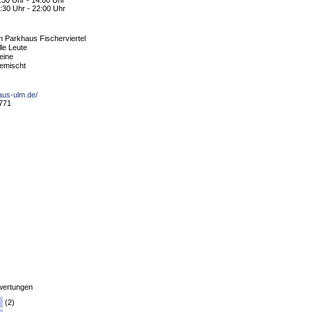
:30 Uhr - 14:00 Uhr
:30 Uhr - 22:00 Uhr
m Parkhaus Fischerviertel
lle Leute
eine
emischt
aus-ulm.de/
5771
ertungen
(2)