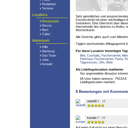
Redaktion
Termine
Locations
Sehr gemütliches und ansprechendes
Fischerviertel mit einer reichhaltige
Restaurants
Getränken. Eine Übersicht über diese
Discos
Internetseite des tanivera zu finden, w
Bars
Wochenkarte.
Cafes
Alle Gerichts gibt's auch zum Mitneh
Impressum
Täglich wechselndes Mittagsgericht fü
Hilfe
Für diese Location hinterlegte Tag
Werbung
Das Team
Bier
,
Cocktails
,
Fischerviertel
,
Mit
Parkhaus Fischerviertel
,
Pasta
,
Pi
Jobs
Tagesessen
,
Ulm
,
Wein
Kontakt
Als Lieblingslocation markieren
Nur angemeldete Benutzer können 
68 User haben tanivera - PIZZA E 
Lieblingslocation markiert.
8
Bewertungen mit Komment
nisle96
- 18
kurtain
- 34
Auf jeden Fall nicht nur einen Besuch 