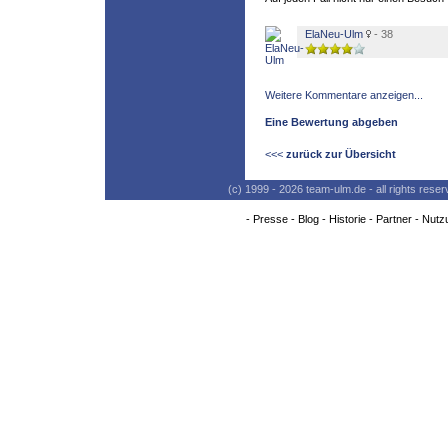
ElaNeu-Ulm
- 38
Weitere Kommentare anzeigen...
Eine Bewertung abgeben
<<<
zurück zur Übersicht
(c) 1999 - 2026 team-ulm.de - all rights res
-
Presse
-
Blog
-
Historie
-
Partner
-
Nutz