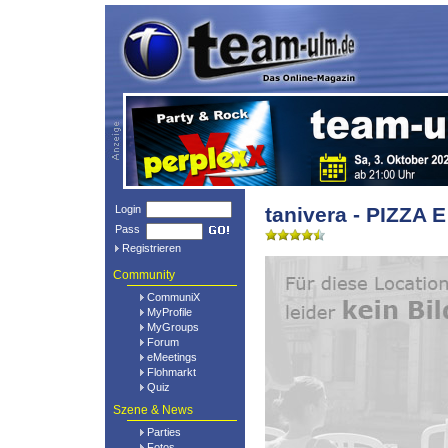
Login
tanivera - PIZZA 
Pass
Registrieren
Community
CommuniX
MyProfile
MyGroups
Forum
eMeetings
Flohmarkt
Quiz
Szene & News
Parties
Fotos