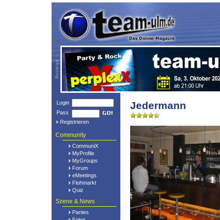
Login
Jedermann
Pass
Registrieren
Community
CommuniX
MyProfile
MyGroups
Forum
eMeetings
Flohmarkt
Quiz
Szene & News
Parties
Fotos