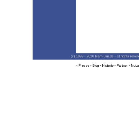
(c) 1999 - 2026 team-ulm.de - all rights res
-
Presse
-
Blog
-
Historie
-
Partner
-
Nutz