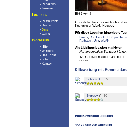
Redaktion
Termine
Bild 1 von 3
Locations
Restaurants
Gemütliche Jazz-Bar mit häufigen Liv
Discos
Kostenloser WLAN-Hotspot.
Bars
Für diese Location hinterlegte Tag
Cafes
Bands
,
Bar
,
Events
,
HotSpot
,
Inter
Impressum
Rathaus
,
Ulm
,
WLAN
Hilfe
Als Lieblingslocation markieren
Werbung
Nur angemeldete Benutzer können 
Das Team
12 User haben Jedermann bereits a
Jobs
markiert.
Kontakt
0
Bewertung mit Kommentar
Schbatzi1
- 59
Stuppsy
- 50
Eine Bewertung abgeben
<<<
zurück zur Übersicht