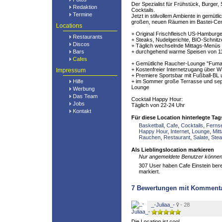
Der Spezialist für Frühstück, Burger,
Redaktion
Cocktails.
Termine
Jetzt in stilvollem Ambiente in gemütl
großen, neuen Räumen im Bastei-Cen
Locations
+ Original Frischfleisch US-Hamburg
Restaurants
+ Steaks, Nudelgerichte, BIO-Schnitz
Discos
+ Täglich wechselnde Mittags-Menüs
Bars
+ durchgehend warme Speisen von 11
Cafes
+ Gemütliche Raucher-Lounge "Fuma
+ Kostenfreier Internetzugang über 
Impressum
+ Premiere Sportsbar mit Fußball-BL
Hilfe
+ im Sommer große Terrasse und sep
Lounge
Werbung
Das Team
Cocktail Happy Hour:
Jobs
Täglich von 22-24 Uhr
Kontakt
Für diese Location hinterlegte Tag
Basketball
,
Cafe
,
Cocktails
,
Ferns
Happy Hour
,
Internet
,
Lounge
,
Mit
Rauchen
,
Restaurant
,
Salate
,
Ste
Als Lieblingslocation markieren
Nur angemeldete Benutzer können 
307 User haben Cafe Einstein berei
markiert.
7
Bewertungen mit Komment
_-Juliaa_-
- 28
Die Location ist cool