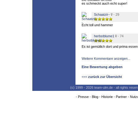
es schmeckt auch echt super!
Schaatzii--
- 29
Echt toll und hammer
herbstblume1
- 74
Es ist gemütlich dort und prima esse
Weitere Kommentare anzeigen...
Eine Bewertung abgeben
<<<
zurück zur Übersicht
(c) 1999 - 2026 team-ulm.de - all rights res
-
Presse
-
Blog
-
Historie
-
Partner
-
Nutz