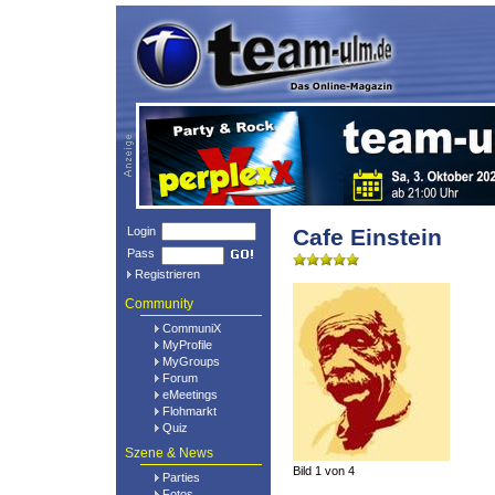
Login
Cafe Einstein
Pass
Registrieren
Community
CommuniX
MyProfile
MyGroups
Forum
eMeetings
Flohmarkt
Quiz
Szene & News
Bild 1 von 4
Parties
Fotos