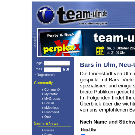
Login
Bars in Ulm, Ne
Pass
Die Innenstadt von Ulm i
Registrieren
gespickt mit Bars. Viele
Community
spezialisiert und einige 
CommuniX
breite Publikum gedacht
MyProfile
Im Folgenden findet Ihr 
MyGroups
Überblick über die wicht
Forum
eMeetings
von uns empfohlenen Ba
Flohmarkt
Quiz
Nach Name und Stichw
Szene & News
Parties
Fotos