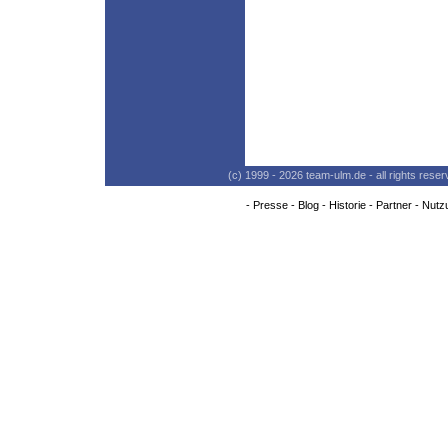
(c) 1999 - 2026 team-ulm.de - all rights res
-
Presse
-
Blog
-
Historie
-
Partner
-
Nutz