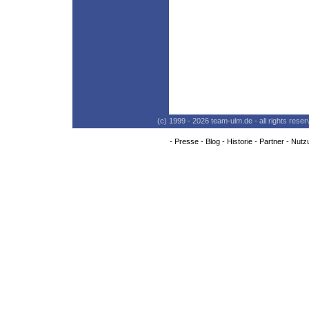
(c) 1999 - 2026 team-ulm.de - all rights res
-
Presse
-
Blog
-
Historie
-
Partner
-
Nutz