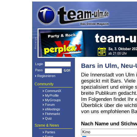
Login
Bars in Ulm, Ne
Pass
Die Innenstadt von Ulm i
Registrieren
gespickt mit Bars. Viele
Community
spezialisiert und einige 
CommuniX
breite Publikum gedacht
MyProfile
Im Folgenden findet Ihr 
MyGroups
Überblick über die wicht
Forum
eMeetings
von uns empfohlenen Ba
Flohmarkt
Quiz
Nach Name und Stichw
Szene & News
Parties
Fotos