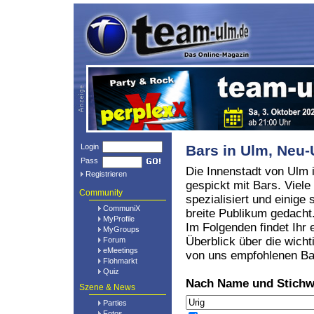
Login
Bars in Ulm, Ne
Pass
Die Innenstadt von Ulm i
Registrieren
gespickt mit Bars. Viele
Community
spezialisiert und einige 
CommuniX
breite Publikum gedacht
MyProfile
Im Folgenden findet Ihr 
MyGroups
Überblick über die wicht
Forum
eMeetings
von uns empfohlenen Ba
Flohmarkt
Quiz
Nach Name und Stichw
Szene & News
Parties
Fotos