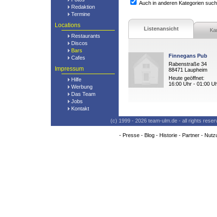
Auch in anderen Kategorien suc
Redaktion
Termine
Locations
Listenansicht
Ka
Restaurants
Discos
Bars
Finnegans Pub
Cafes
Rabenstraße 34
Impressum
88471 Laupheim
Heute geöffnet:
Hilfe
16:00 Uhr - 01:00 U
Werbung
Das Team
Jobs
Kontakt
(c) 1999 - 2026 team-ulm.de - all rights res
-
Presse
-
Blog
-
Historie
-
Partner
-
Nutz