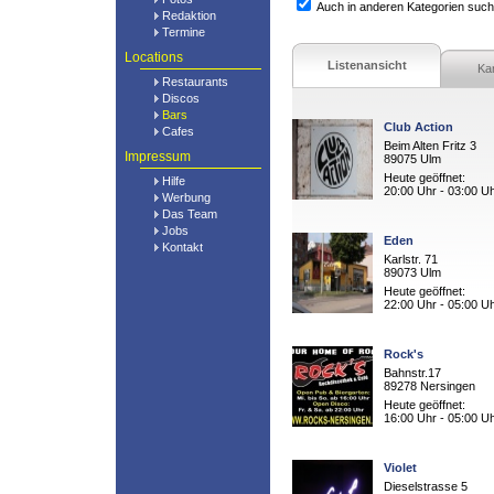
Auch in anderen Kategorien suc
Redaktion
Termine
Locations
Listenansicht
Ka
Restaurants
Discos
Bars
Club Action
Cafes
Beim Alten Fritz 3
Impressum
89075 Ulm
Heute geöffnet:
Hilfe
20:00 Uhr - 03:00 U
Werbung
Das Team
Jobs
Eden
Kontakt
Karlstr. 71
89073 Ulm
Heute geöffnet:
22:00 Uhr - 05:00 U
Rock's
Bahnstr.17
89278 Nersingen
Heute geöffnet:
16:00 Uhr - 05:00 U
Violet
Dieselstrasse 5