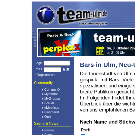
Login
Bars in Ulm, Ne
Pass
Die Innenstadt von Ulm i
Registrieren
gespickt mit Bars. Viele
Community
spezialisiert und einige 
CommuniX
breite Publikum gedacht
MyProfile
Im Folgenden findet Ihr 
MyGroups
Überblick über die wicht
Forum
eMeetings
von uns empfohlenen Ba
Flohmarkt
Quiz
Nach Name und Stichw
Szene & News
Parties
Fotos