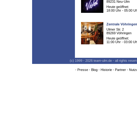
89231 Neu-Ulm
Heute geöffnet:
18:00 Uhr - 05:00 U
Zentrale Vöhringe
Ulmer Str. 2
89269 Vöhringen
Heute geöffnet:
11:00 Uhr - 03:00 Uh
(c) 1999 - 2026 team-ulm.de - all rights res
-
Presse
-
Blog
-
Historie
-
Partner
-
Nutz