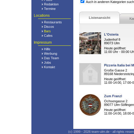
Auch in anderen Kategorien suc
Redaktion
Termine
Locations
Listenansicht
Ka
Restaurants
Discos
Bars
L'Osteria
Cafes
Judenhof 8
Impressum
89073 Ulm
Heute geöffnet:
Hilfe
11:00 Uhr - 00:00 Uh
Werbung
Das Team
Jobs
Pizzeria Italia bei M
Kontakt
Große Gasse 2
89168 Niederstotzin
Heute geöffnet:
11:00-14:00, 17:00-
Zum Franzl
Ochsengasse 2
89077 Ulm-Söflingen
Heute geöffnet:
11:00-14:00, 18:00-
(c) 1999 - 2026 team-ulm.de - all rights res