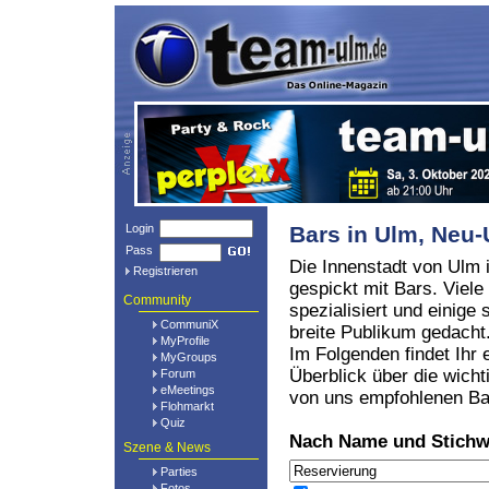
Login
Bars in Ulm, Ne
Pass
Die Innenstadt von Ulm i
Registrieren
gespickt mit Bars. Viele
Community
spezialisiert und einige 
CommuniX
breite Publikum gedacht
MyProfile
Im Folgenden findet Ihr 
MyGroups
Überblick über die wicht
Forum
eMeetings
von uns empfohlenen Ba
Flohmarkt
Quiz
Nach Name und Stichw
Szene & News
Parties
Fotos