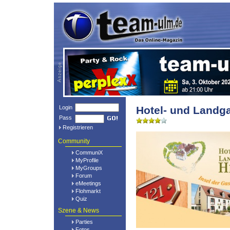
Login
Hotel- und Landga
Pass
Registrieren
Community
CommuniX
MyProfile
MyGroups
Forum
eMeetings
Flohmarkt
Quiz
Szene & News
Parties
Fotos