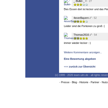
_-Bullet-_
- 27
Des Essen dort ist lecker und das Pers
4everBayern
- 52
Leider sind die Portionen zu groß :(
Thomas2616
- 54
immer wieder lecker :-)
Weitere Kommentare anzeigen...
Eine Bewertung abgeben
<<<
zurück zur Übersicht
(c) 1999 - 2026 team-ulm.de - all rights res
-
Presse
-
Blog
-
Historie
-
Partner
-
Nutz