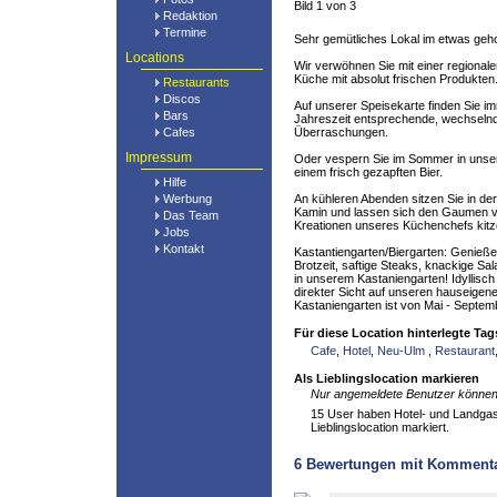
Bild 1 von 3
Redaktion
Termine
Sehr gemütliches Lokal im etwas geh
Locations
Wir verwöhnen Sie mit einer regionale
Küche mit absolut frischen Produkten
Restaurants
Discos
Auf unserer Speisekarte finden Sie i
Bars
Jahreszeit entsprechende, wechselnd
Cafes
Überraschungen.
Impressum
Oder vespern Sie im Sommer in unse
einem frisch gezapften Bier.
Hilfe
Werbung
An kühleren Abenden sitzen Sie in de
Kamin und lassen sich den Gaumen v
Das Team
Kreationen unseres Küchenchefs kitz
Jobs
Kontakt
Kastantiengarten/Biergarten: Genieße
Brotzeit, saftige Steaks, knackige Sal
in unserem Kastaniengarten! Idyllisch
direkter Sicht auf unseren hauseigene
Kastaniengarten ist von Mai - Septemb
Für diese Location hinterlegte Tag
Cafe
,
Hotel
,
Neu-Ulm
,
Restaurant
Als Lieblingslocation markieren
Nur angemeldete Benutzer können 
15 User haben Hotel- und Landgast
Lieblingslocation markiert.
6
Bewertungen mit Komment