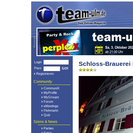
Login
Schloss-Brauerei I
Pass
Registrieren
Community
CommuniX
MyProfile
MyGroups
Forum
eMeetings
Flohmarkt
Quiz
Szene & News
Parties
Fotos