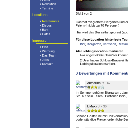
Redaktion
Termine
Bild 1 von 2
Locations
Restaurants
Gasthot mit großem Biergarten und ei
Discos
Feiern (mit bis zu 70 Personen)
Bars
Hier wird das Bier selbst gebraut (a
Cafes
Für diese Location hinterlegte Tag
Impressum
Bier
,
Biergarten
,
Illertissen
,
Restau
Hilfe
Werbung
Als Lieblingslocation markieren
Nur angemeldete Benutzer können 
Das Team
Jobs
2 User haben Schloss-Brauerei Ille
Lieblingslocation markiert.
Kontakt
3
Bewertungen mit Komment
Abtnormal
- 67
Im Sommer schöner Biergarten , dann
Std. auf sein Essen . Portionen klein ,
luMaxx
- 30
Schöne Gaststube mit Holzvertäfelun
bodenständige Preise, ordentliche Be