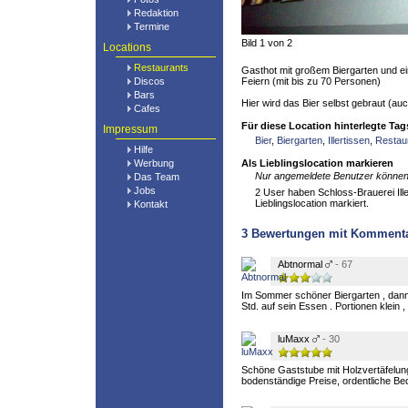
Redaktion
Termine
Bild 1 von 2
Locations
Restaurants
Gasthot mit großem Biergarten und ei
Discos
Feiern (mit bis zu 70 Personen)
Bars
Hier wird das Bier selbst gebraut (a
Cafes
Für diese Location hinterlegte Tag
Impressum
Bier
,
Biergarten
,
Illertissen
,
Restau
Hilfe
Werbung
Als Lieblingslocation markieren
Nur angemeldete Benutzer können 
Das Team
Jobs
2 User haben Schloss-Brauerei Ille
Lieblingslocation markiert.
Kontakt
3
Bewertungen mit Komment
Abtnormal
- 67
Im Sommer schöner Biergarten , dann
Std. auf sein Essen . Portionen klein ,
luMaxx
- 30
Schöne Gaststube mit Holzvertäfelun
bodenständige Preise, ordentliche Be