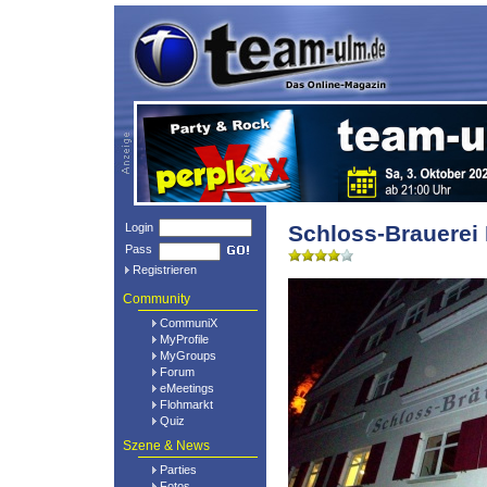
Login
Schloss-Brauerei I
Pass
Registrieren
Community
CommuniX
MyProfile
MyGroups
Forum
eMeetings
Flohmarkt
Quiz
Szene & News
Parties
Fotos