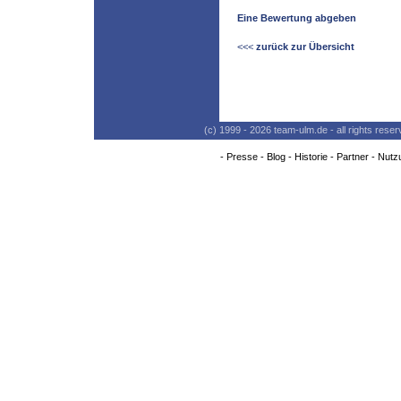
Eine Bewertung abgeben
<<<
zurück zur Übersicht
(c) 1999 - 2026 team-ulm.de - all rights res
-
Presse
-
Blog
-
Historie
-
Partner
-
Nutz