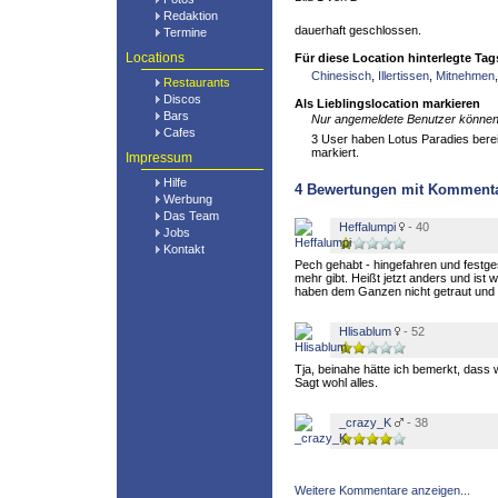
Redaktion
dauerhaft geschlossen.
Termine
Locations
Für diese Location hinterlegte Tag
Chinesisch
,
Illertissen
,
Mitnehmen
Restaurants
Discos
Als Lieblingslocation markieren
Bars
Nur angemeldete Benutzer können 
Cafes
3 User haben Lotus Paradies bereit
markiert.
Impressum
Hilfe
4
Bewertungen mit Komment
Werbung
Das Team
Heffalumpi
- 40
Jobs
Kontakt
Pech gehabt - hingefahren und festges
mehr gibt. Heißt jetzt anders und ist 
haben dem Ganzen nicht getraut und s
Hlisablum
- 52
Tja, beinahe hätte ich bemerkt, dass 
Sagt wohl alles.
_crazy_K
- 38
Weitere Kommentare anzeigen...