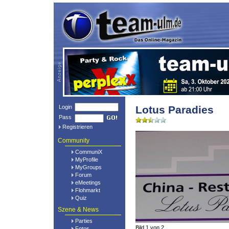
Login
Lotus Paradies
Pass
Registrieren
Community
CommuniX
MyProfile
MyGroups
Forum
eMeetings
Flohmarkt
Quiz
Szene & News
Parties
Bild 1 von 2
Fotos