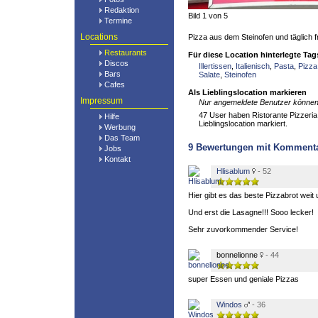
Redaktion
Bild 1 von 5
Termine
Locations
Pizza aus dem Steinofen und täglich f
Restaurants
Für diese Location hinterlegte Tag
Discos
Illertissen
,
Italienisch
,
Pasta
,
Pizza
Bars
Salate
,
Steinofen
Cafes
Als Lieblingslocation markieren
Impressum
Nur angemeldete Benutzer können 
47 User haben Ristorante Pizzeria
Hilfe
Lieblingslocation markiert.
Werbung
Das Team
9
Bewertungen mit Komment
Jobs
Kontakt
Hlisablum
- 52
Hier gibt es das beste Pizzabrot weit u
Und erst die Lasagne!!! Sooo lecker!
Sehr zuvorkommender Service!
bonnelionne
- 44
super Essen und geniale Pizzas
Windos
- 36