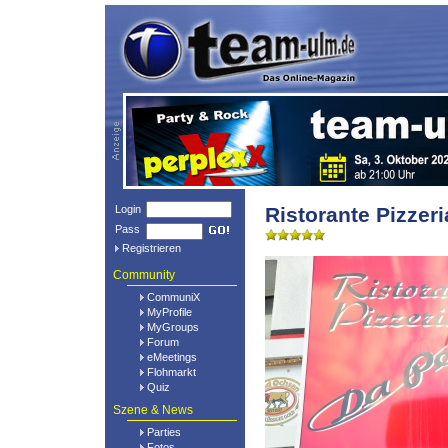
Login
Ristorante Pizzer
Pass
Registrieren
Community
CommuniX
MyProfile
MyGroups
Forum
eMeetings
Flohmarkt
Quiz
Szene & News
Parties
Fotos