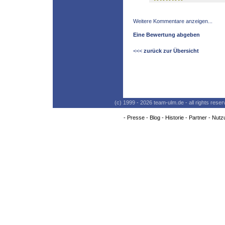
Weitere Kommentare anzeigen...
Eine Bewertung abgeben
<<<
zurück zur Übersicht
(c) 1999 - 2026 team-ulm.de - all rights res
-
Presse
-
Blog
-
Historie
-
Partner
-
Nutz