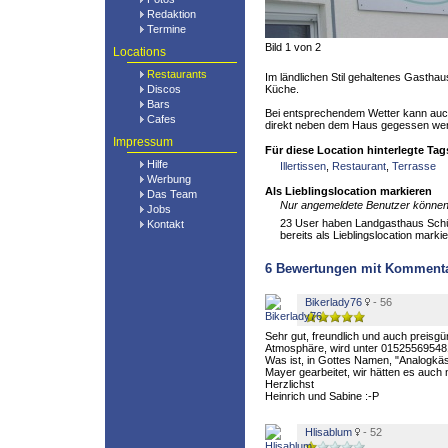
Redaktion
Termine
Bild 1 von 2
Locations
Restaurants
Im ländlichen Stil gehaltenes Gasthaus
Discos
Küche.
Bars
Bei entsprechendem Wetter kann auc
Cafes
direkt neben dem Haus gegessen we
Impressum
Für diese Location hinterlegte Tag
Hilfe
Illertissen
,
Restaurant
,
Terrasse
Werbung
Als Lieblingslocation markieren
Das Team
Nur angemeldete Benutzer können 
Jobs
23 User haben Landgasthaus Schüt
Kontakt
bereits als Lieblingslocation markie
6
Bewertungen mit Komment
Bikerlady76
- 56
Sehr gut, freundlich und auch preisgün
Atmosphäre, wird unter 015255695481 
Was ist, in Gottes Namen, "Analogkäs
Mayer gearbeitet, wir hätten es auch 
Herzlichst
Heinrich und Sabine :-P
Hlisablum
- 52