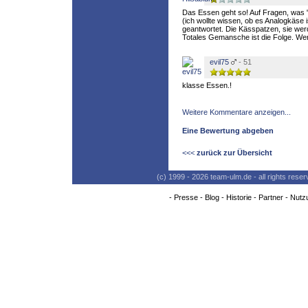
Das Essen geht so! Auf Fragen, was "
(ich wollte wissen, ob es Analogkäse i
geantwortet. Die Kässpatzen, sie we
Totales Gemansche ist die Folge. Wer
evil75
- 51
klasse Essen.!
Weitere Kommentare anzeigen...
Eine Bewertung abgeben
<<<
zurück zur Übersicht
(c) 1999 - 2026 team-ulm.de - all rights res
-
Presse
-
Blog
-
Historie
-
Partner
-
Nutz