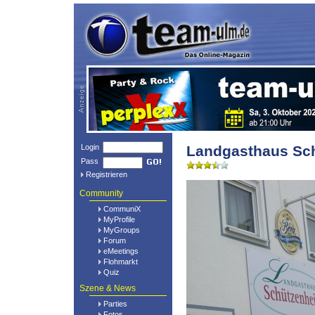
Login
Landgasthaus Sch
Pass
Registrieren
Community
CommuniX
MyProfile
MyGroups
Forum
eMeetings
Flohmarkt
Quiz
Szene & News
Parties
Fotos