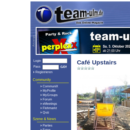
Login
Café Upstairs
Pass
Registrieren
Community
CommuniX
MyProfile
MyGroups
Forum
eMeetings
Flohmarkt
Quiz
Szene & News
Parties
Fotos