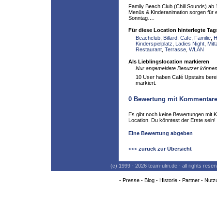
Family Beach Club (Chill Sounds) ab 
Menüs & Kinderanimation sorgen für 
Sonntag….
Für diese Location hinterlegte Tag
Beachclub
,
Billard
,
Cafe
,
Familie
,
H
Kinderspielplatz
,
Ladies Night
,
Mitt
Restaurant
,
Terrasse
,
WLAN
Als Lieblingslocation markieren
Nur angemeldete Benutzer können 
10 User haben Café Upstairs bereit
markiert.
0
Bewertung mit Kommentar
Es gibt noch keine Bewertungen mit 
Location. Du könntest der Erste sein!
Eine Bewertung abgeben
<<<
zurück zur Übersicht
(c) 1999 - 2026 team-ulm.de - all rights res
-
Presse
-
Blog
-
Historie
-
Partner
-
Nutz