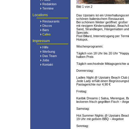
Redaktion
Bild 1 von 2
Termine
Locations
Das Upstairs ist ein Unterhaltungscen
schönen Italienischem Restaurant.
Restaurants
Bei schönem Wetter geöffnet: großer
Discos
mit riesigem Kinderspielplatz, Beachc
Sand, Strandliegen, Hängematten und
Bars
Specials:
Cafes
Pool Billard, Internetzugang per Term
Hotspot.
Impressum
Wochenprogramm:
Hilfe
Werbung
Täglich von 18 Uhr bis 20 Uhr "Happy
Das Team
halben Preis
Jobs
Täglich wechselnde Mittagsgerichte a
Kontakt
Donnerstag:
Ladies Night @ Upstairs Beach Club (
Jede Lady erhält einen Begrüssungsdri
Pastagerichte nur 4,90 €
Freitag:
Karibik Dreams ( Salsa, Merengue, B
leckeren frisch gegrillten Fisch – Ang
Samstag:
Hot Summer Nights @ Upstairs Beach
19 Uhr mit goßem BBQ – Angebot
Sonntag: