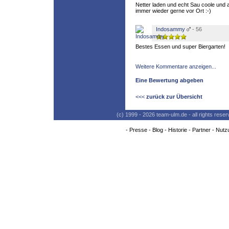
Netter laden und echt Sau coole und
immer wieder gerne vor Ort :-)
Indosammy
- 56
Bestes Essen und super Biergarten!
Weitere Kommentare anzeigen...
Eine Bewertung abgeben
<<<
zurück zur Übersicht
(c) 1999 - 2026 team-ulm.de - all rights res
-
Presse
-
Blog
-
Historie
-
Partner
-
Nutz