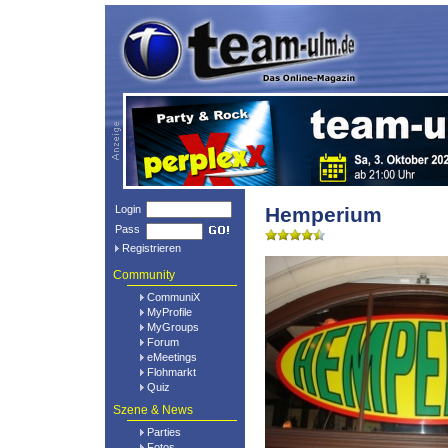
Login
Hemperium
Pass
Registrieren
Community
CommuniX
MyProfile
MyGroups
Forum
eMeetings
Flohmarkt
Quiz
Szene & News
Parties
Fotos