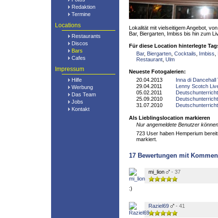
Redaktion
Termine
Locations
Lokalität mit vielseitigem Angebot, vo
Bar, Biergarten, Imbiss bis hin zum Li
Restaurants
Discos
Für diese Location hinterlegte Tag
Bars
Bar
,
Biergarten
,
Cocktails
,
Imbiss
,
Cafes
Restaurant
,
Ulm
Impressum
Neueste Fotogalerien:
Hilfe
20.04.2013
Inna di Dancehall 
29.04.2011
Lenny Scotch Liv
Werbung
05.02.2011
Deutschunterricht
Das Team
25.09.2010
Deutschunterricht
Jobs
31.07.2010
Deutschunterricht
Kontakt
Als Lieblingslocation markieren
Nur angemeldete Benutzer können 
723 User haben Hemperium bereits 
markiert.
17
Bewertungen mit Kommen
mi_lion
- 37
:)
Raziel69
- 41