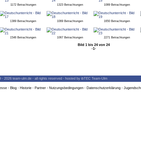
1172 Betrachtungen
1323 Betrachtungen
1089 Betrachtungen
1389 Betrachtungen
1069 Betrachtungen
1650 Betrachtungen
1546 Betrachtungen
1067 Betrachtungen
2271 Betrachtungen
Bild 1 bis 24 von 24
-1-
9 - 2026 team-ulm.de - all rights reserved - hosted by ibTEC Team-Ulm
esse
-
Blog
-
Historie
-
Partner
-
Nutzungsbedingungen
-
Datenschutzerklärung
-
Jugendsch