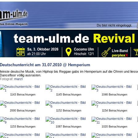
Du bist nicht eingeloggt.
Deutschunterricht
am 31.07.2010 @ Hemperium
feinste deutsche Musik, von Hiphop bis Reggae gabs im Hemperium auf die Ohren und liess
Dancefloor völlig ausrasten.
Fotograf:
marzl
1143 Betrachtungen
1145 Betrachtungen
1046 Betrachtungen
2000 Betrachtungen
1152 Betrachtungen
1154 Betrachtungen
1153 Betrachtungen
1087 Betrachtungen
1020 Betrachtungen