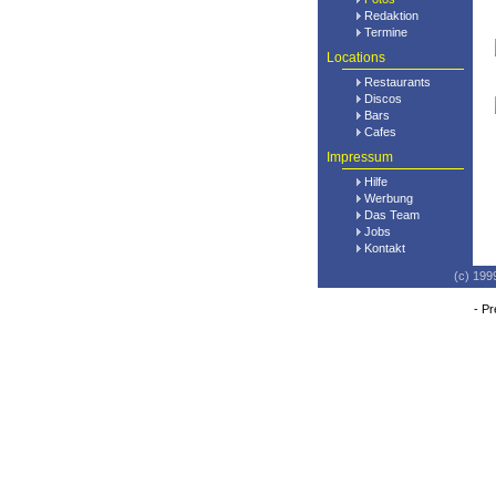
Redaktion
Termine
Locations
Restaurants
Discos
Bars
Cafes
Impressum
Hilfe
Werbung
Das Team
Jobs
Kontakt
(c) 199
-
Pr