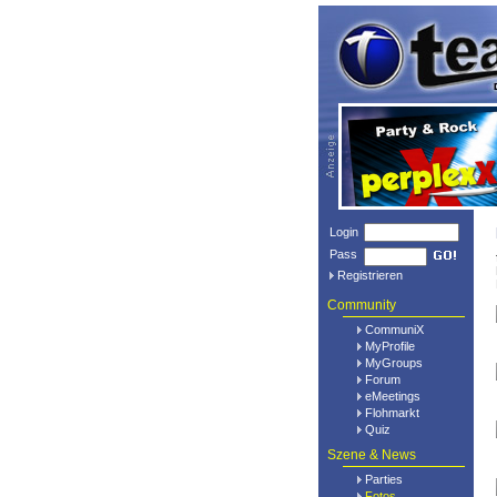
Login
Pass
Registrieren
Community
CommuniX
MyProfile
MyGroups
Forum
eMeetings
Flohmarkt
Quiz
Szene & News
Parties
Fotos