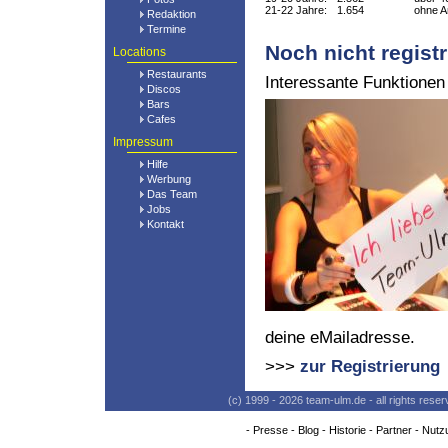
21-22 Jahre:
1.654
ohne A
Redaktion
Termine
Noch nicht registr
Locations
Restaurants
Interessante Funktionen
Discos
Bars
Cafes
Impressum
Hilfe
Werbung
Das Team
Jobs
Kontakt
deine eMailadresse.
>>>
zur Registrierung
(c) 1999 - 2026 team-ulm.de - all rights res
-
Presse
-
Blog
-
Historie
-
Partner
-
Nutz