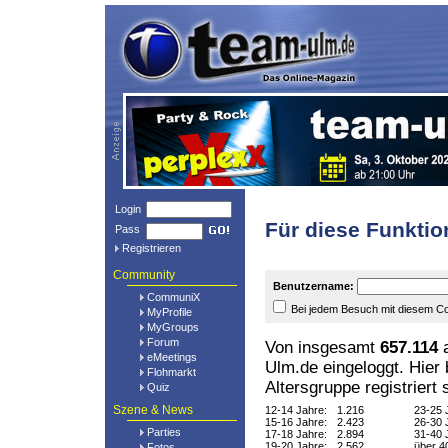
Login
Für diese Funktio
Pass
Registrieren
Community
Benutzername:
CommuniX
Bei jedem Besuch mit diesem Co
MyProfile
MyGroups
Forum
Von insgesamt
657.114
a
eMeetings
Ulm.de eingeloggt. Hier
Flohmarkt
Altersgruppe registriert 
Quiz
Szene & News
12-14 Jahre:
1.216
23-25 
15-16 Jahre:
2.423
26-30 
Parties
17-18 Jahre:
2.894
31-40 
19-20 Jahre:
2.562
über 4
Fotos