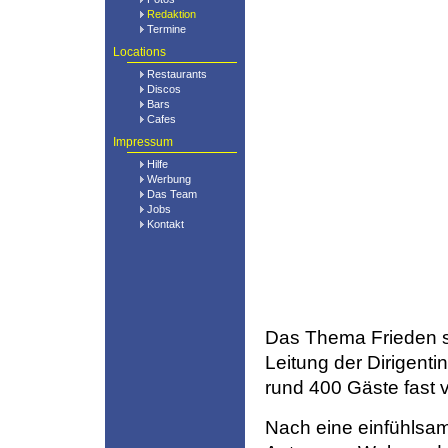
Redaktion
Termine
Locations
Restaurants
Discos
Bars
Cafes
Impressum
Hilfe
Werbung
Das Team
Jobs
Kontakt
Das Thema Frieden st
Leitung der Dirigenti
rund 400 Gäste fast v
Nach eine einfühlsa