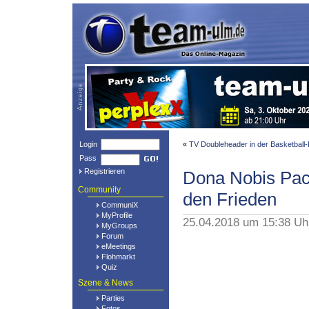
Login
«
TV Doubleheader in der Basketball
Pass
Registrieren
Dona Nobis Pac
Community
den Frieden
CommuniX
MyProfile
25.04.2018 um 15:38 U
MyGroups
Forum
eMeetings
Flohmarkt
Quiz
Szene & News
Parties
Fotos