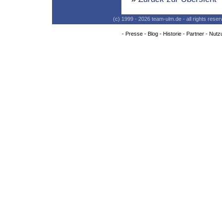
(c) 1999 - 2026 team-ulm.de - all rights res
-
Presse
-
Blog
-
Historie
-
Partner
-
Nutz