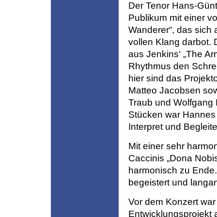
Der Tenor Hans-Günt
Publikum mit einer v
Wanderer“, das sich 
vollen Klang darbot.
aus Jenkins‘ „The Ar
Rhythmus den Schrec
hier sind das Projek
Matteo Jacobsen sow
Traub und Wolfgang D
Stücken war Hannes K
Interpret und Begleite
Mit einer sehr harmo
Caccinis „Dona Nobis
harmonisch zu Ende.
begeistert und langa
Vor dem Konzert war 
Entwicklungsprojekt 