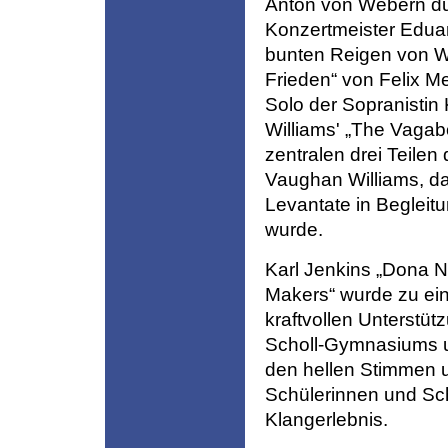
Anton von Webern dur
Konzertmeister Edua
bunten Reigen von W
Frieden“ von Felix M
Solo der Sopranisti
Williams' „The Vagabo
zentralen drei Teil
Vaughan Williams, d
Levantate in Begleit
wurde.
Karl Jenkins „Dona 
Makers“ wurde zu ei
kraftvollen Unterstü
Scholl-Gymnasiums un
den hellen Stimmen 
Schülerinnen und Sc
Klangerlebnis.