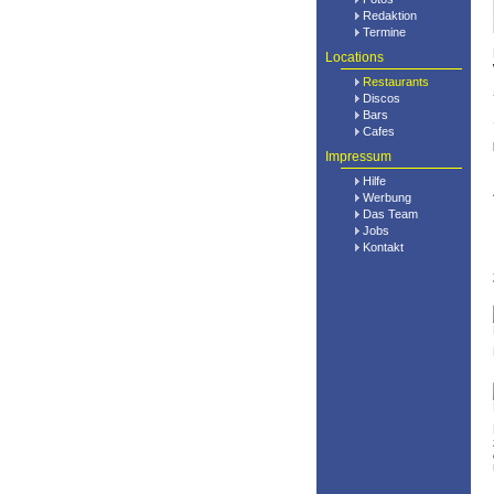
Redaktion
Termine
Locations
Restaurants
Discos
Bars
Cafes
Impressum
Hilfe
Werbung
Das Team
Jobs
Kontakt