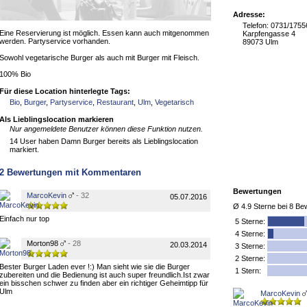
Adresse:
Telefon: 0731/175
Eine Reservierung ist möglich. Essen kann auch mitgenommen
Karpfengasse 4
werden. Partyservice vorhanden.
89073 Ulm
Sowohl vegetarische Burger als auch mit Burger mit Fleisch.
100% Bio
Für diese Location hinterlegte Tags:
Bio
,
Burger
,
Partyservice
,
Restaurant
,
Ulm
,
Vegetarisch
Als Lieblingslocation markieren
Nur angemeldete Benutzer können diese Funktion nutzen.
14 User haben Damn Burger bereits als Lieblingslocation
markiert.
2
Bewertungen mit Kommentaren
Bewertungen
MarcoKevin
- 32
05.07.2016
Ø
4.9
Sterne bei
8
Bew
Einfach nur top
5
Sterne:
4 Sterne:
Morton98
- 28
20.03.2014
3 Sterne:
2 Sterne:
Bester Burger Laden ever !:) Man sieht wie sie die Burger
1 Stern:
zubereiten und die Bedienung ist auch super freundlich.Ist zwar
ein bisschen schwer zu finden aber ein richtiger Geheimtipp für
Ulm
MarcoKevin