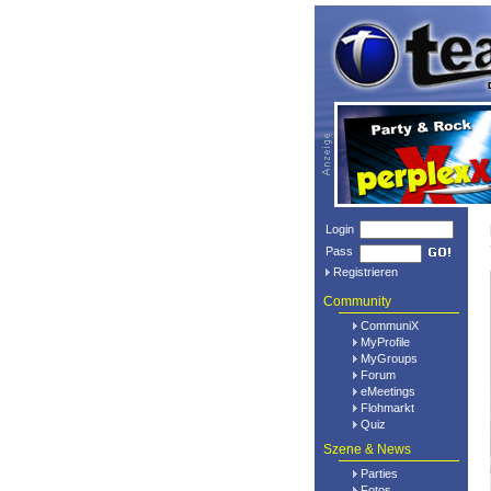
Login
Pass
Registrieren
Community
CommuniX
MyProfile
MyGroups
Forum
eMeetings
Flohmarkt
Quiz
Szene & News
Parties
Fotos