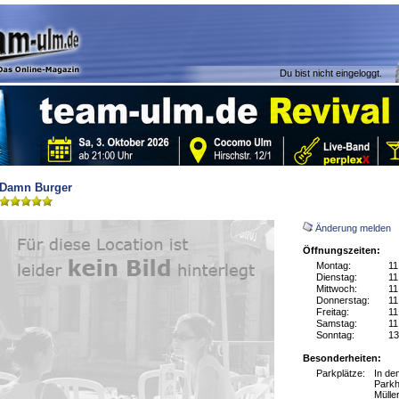
Du bist nicht eingeloggt.
Damn Burger
Änderung melden
Öffnungszeiten:
Montag:
11
Dienstag:
11
Mittwoch:
11
Donnerstag:
11
Freitag:
11
Samstag:
11
Sonntag:
13
Besonderheiten:
Parkplätze:
In de
Parkh
Mülle