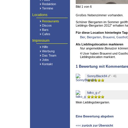
Redaktion
Bild 1 von 6
Termine
Locations
Großes Nebenzimmer vorhanden.
Restaurants
Schöner Biergarten im Sommer geöffn
Discos
Lieblings-Biergarten 2012" erhalten ha
Bars
Für diese Location hinterlegte Tag
Cafes
Bier
,
Biergarten
,
Brauerei
,
Gasthof
Impressum
Als Lieblingslocation markieren
Hilfe
Nur angemeldete Benutzer können 
Werbung
4 User haben Brauerei und Gasthof
Das Team
Lieblingslocation markiert.
Jobs
Kontakt
1
Bewertung mit Kommentar
SonnyBlack84
- 41
falko_g
Mein Lieblingsbiergarten.
Eine Bewertung abgeben
<<<
zurück zur Übersicht