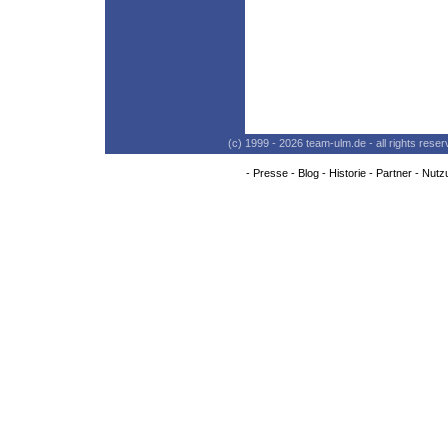
(c) 1999 - 2026 team-ulm.de - all rights res
-
Presse
-
Blog
-
Historie
-
Partner
-
Nutz