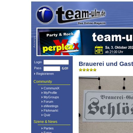
Login
Brauerei und Gas
Pass
Registrieren
Community
CommuniX
MyProfile
MyGroups
Forum
eMeetings
Flohmarkt
Quiz
Szene & News
Parties
Fotos