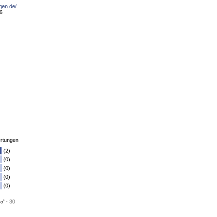
ngen.de/
6
rtungen
(2)
(0)
(0)
(0)
(0)
- 30