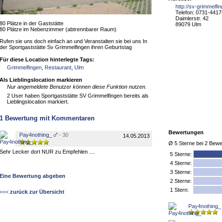
http://sv-grimmelfi
Telefon: 0731-4417
Daimlerstr. 42
80 Plätze in der Gaststätte
89079 Ulm
80 Plätze im Nebenzimmer (abtrennbarer Raum)
Rufen sie uns doch einfach an und Veranstalten sie bei uns In
der Sportgaststätte Sv Grimmelfingen ihren Geburtstag
Für diese Location hinterlegte Tags:
Grimmelfingen
,
Restaurant
,
Ulm
Als Lieblingslocation markieren
Nur angemeldete Benutzer können diese Funktion nutzen.
2 User haben Sportgaststätte SV Grimmelfingen bereits als
Lieblingslocation markiert.
1
Bewertung mit Kommentaren
Bewertungen
Pay4nothing_
- 30
14.05.2013
Ø
5
Sterne bei
2
Bewe
Sehr Lecker dort NUR zu Empfehlen ....
5
Sterne:
4 Sterne:
3 Sterne:
Eine Bewertung abgeben
2 Sterne:
1 Stern:
<<<
zurück zur Übersicht
Pay4nothing_