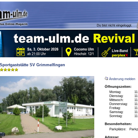
Du bist nicht eingeloggt.
Sportgaststätte SV Grimmelfingen
Änderung melden
Öffnungszeiten:
Montag:
11
Dienstag:
11
Mittwoch:
11
Donnerstag:
11
Freitag:
11
Samstag:
11
Sonntag:
11
Besonderheiten:
Parkplätze:
Parkp
Adresse: