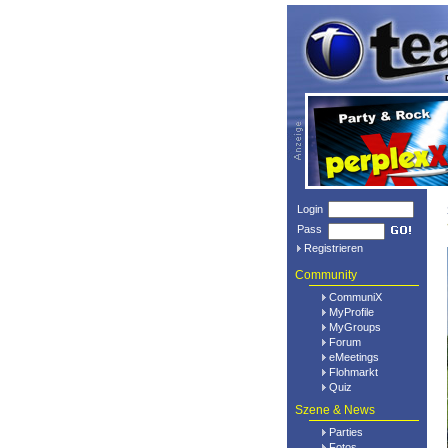
Login
Pass
Registrieren
Community
CommuniX
MyProfile
MyGroups
Forum
eMeetings
Flohmarkt
Quiz
Szene & News
Parties
Fotos