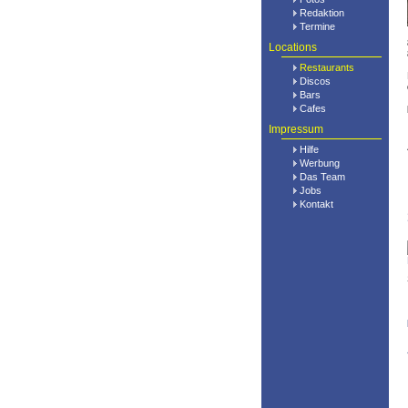
Redaktion
Termine
Locations
Restaurants
Discos
Bars
Cafes
Impressum
Hilfe
Werbung
Das Team
Jobs
Kontakt