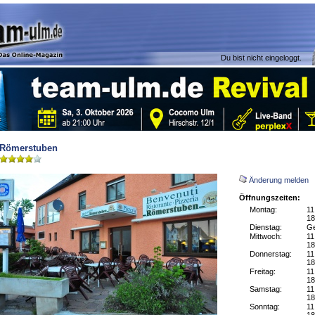
Du bist nicht eingeloggt.
Römerstuben
Änderung melden
Öffnungszeiten:
Montag:
11
18
Dienstag:
Ge
Mittwoch:
11
18
Donnerstag:
11
18
Freitag:
11
18
Samstag:
11
18
Sonntag:
11