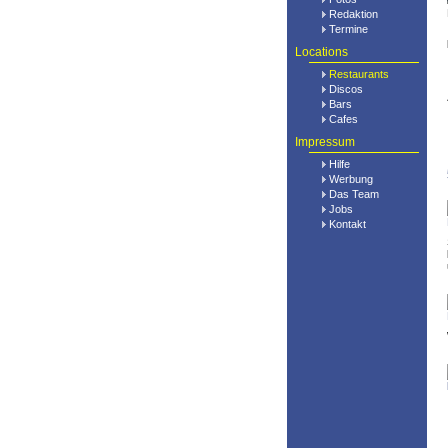
Redaktion
Termine
Locations
Restaurants
Discos
Bars
Cafes
Impressum
Hilfe
Werbung
Das Team
Jobs
Kontakt