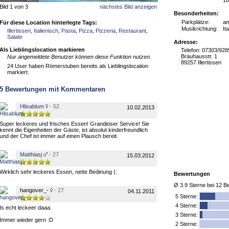
18
Bild 1 von 3
nächstes Bild anzeigen
Besonderheiten:
Parkplätze:
a
Für diese Location hinterlegte Tags:
Musikrichtung:
It
Illertissen
,
Italienisch
,
Pasta
,
Pizza
,
Pizzeria
,
Restaurant
,
Salate
Adresse:
Als Lieblingslocation markieren
Telefon: 07303/92
Bräuhausstr. 1
Nur angemeldete Benutzer können diese Funktion nutzen.
89257 Illertissen
24 User haben Römerstuben bereits als Lieblingslocation
markiert.
5
Bewertungen mit Kommentaren
Hlisablum
- 52
10.02.2013
Super leckeres und frisches Essen! Grandioser Service! Sie
kennt die Eigenheiten der Gäste, ist absolut kinderfreundlich
und der Chef ist immer auf einen Plausch bereit.
Matthiasj
- 27
15.03.2012
Wirklich sehr leckeres Essen, nette Bedinung (:
Bewertungen
Ø
3.9
Sterne bei
12
Be
hangover_-
- 27
04.11.2011
5
Sterne:
4 Sterne:
Is echt leckeer daaa.
3 Sterne:
Immer wieder gern :D
2 Sterne: