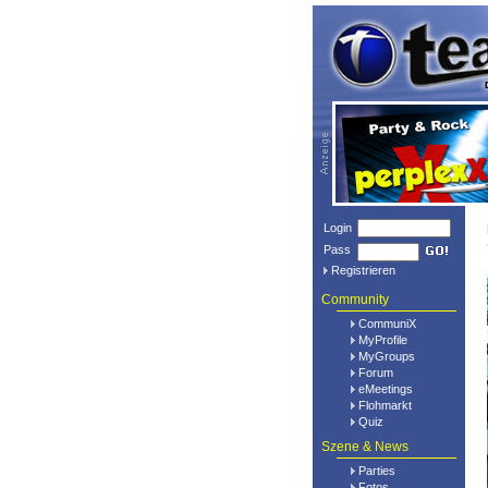
Login
Pass
Registrieren
Community
CommuniX
MyProfile
MyGroups
Forum
eMeetings
Flohmarkt
Quiz
Szene & News
Parties
Fotos