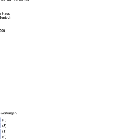
:00 Uhr - 00:00 Uhr
m Haus
alienisch
8909
wertungen
(6)
(3)
(1)
(0)