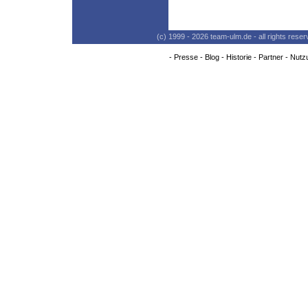
(c) 1999 - 2026 team-ulm.de - all rights res
-
Presse
-
Blog
-
Historie
-
Partner
-
Nutz