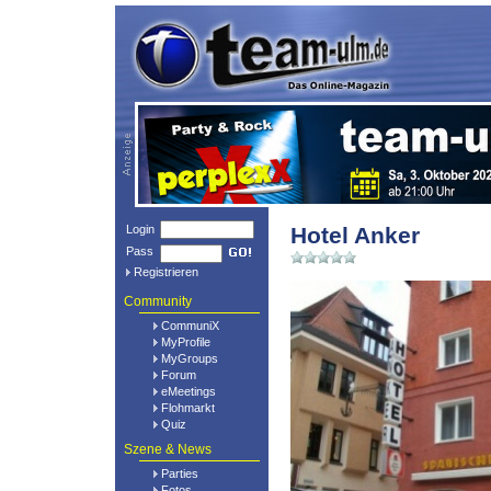
Login
Hotel Anker
Pass
Registrieren
Community
CommuniX
MyProfile
MyGroups
Forum
eMeetings
Flohmarkt
Quiz
Szene & News
Parties
Fotos