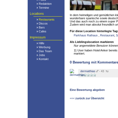
Redaktion
Termine
Locations
In dem heimeligen und gemütlichen k
wunderbare spanische sowie deutsch
Restaurants
Und das auch noch zu einem super Pre
Discos
Zudem wird man absolut freundlich und
Bars
Für diese Location hinterlegte Tag
Cafes
Parkhaus Rathaus
,
Restaurant
,
S
Impressum
Als Lieblingslocation markieren
Hilfe
Nur angemeldete Benutzer können 
Werbung
11 User haben Hotel Anker bereits 
Das Team
markiert.
Jobs
Kontakt
0
Bewertung mit Kommentar
dermatthias
- 43
Eine Bewertung abgeben
<<<
zurück zur Übersicht