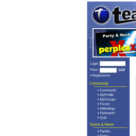
Login
Pass
Registrieren
Community
CommuniX
MyProfile
MyGroups
Forum
eMeetings
Flohmarkt
Quiz
Szene & News
Parties
Fotos