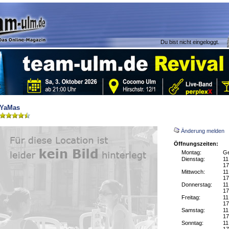
Du bist nicht eingeloggt.
YaMas
Änderung melden
Öffnungszeiten:
Montag:
Ge
Dienstag:
11
17
Mittwoch:
11
17
Donnerstag:
11
17
Freitag:
11
17
Samstag:
11
17
Sonntag:
11