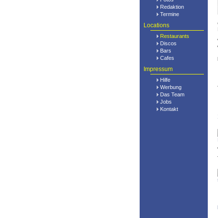
Redaktion
Termine
Locations
Restaurants
Discos
Bars
Cafes
Impressum
Hilfe
Werbung
Das Team
Jobs
Kontakt