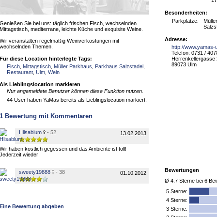
17
Besonderheiten:
Parkplätze:
Mülle
Genießen Sie bei uns: täglich frischen Fisch, wechselnden
Salzs
Mittagstisch, mediterrane, leichte Küche und exquisite Weine.
Adresse:
Wir veranstalten regelmäßig Weinverkostungen mit
wechselnden Themen.
http://www.yamas-
Telefon: 0731 / 40
Für diese Location hinterlegte Tags:
Herrenkellergasse
89073 Ulm
Fisch
,
Mittagstisch
,
Müller Parkhaus
,
Parkhaus Salzstadel
,
Restaurant
,
Ulm
,
Wein
Als Lieblingslocation markieren
Nur angemeldete Benutzer können diese Funktion nutzen.
44 User haben YaMas bereits als Lieblingslocation markiert.
1
Bewertung mit Kommentaren
Hlisablum
- 52
13.02.2013
Wir haben köstlich gegessen und das Ambiente ist toll!
Jederzeit wieder!
Bewertungen
sweety19888
- 38
01.10.2012
Ø
4.7
Sterne bei
6
Bew
5
Sterne:
4 Sterne:
Eine Bewertung abgeben
3 Sterne: