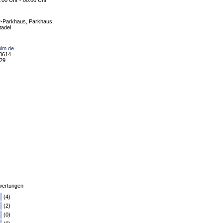
:00 Uhr - 00:00 Uhr
r-Parkhaus, Parkhaus
tadel
ulm.de
78614
 29
ertungen
(4)
(2)
(0)