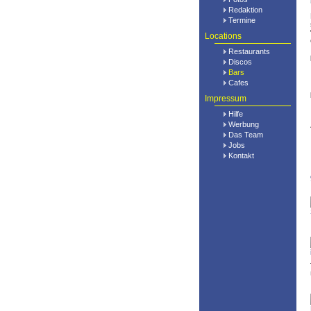
Redaktion
Termine
Locations
Restaurants
Discos
Bars
Cafes
Impressum
Hilfe
Werbung
Das Team
Jobs
Kontakt