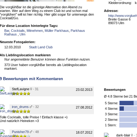
Kleiderordnung:
k
Die vorglühBar ist die günstige Alternative den Abend zu
starten. Wer auf dem Weg zu einem Club ist und schon mal
Adresse:
"vorglühen" will ist hier richtig. Hier gibt sogar für unterwegs den
http://www.vorglue
Cocktail2Go.
Breite Gasse 6
89073 Ulm
Für diese Location hinterlegte Tags:
Bar
,
Cocktails
,
Mitnehmen
,
Müller Parkhaus
,
Parkhaus
Rathaus
,
Ulm
Neueste Fotogalerien:
12.03.2010
Stadt Land Club
Als Lieblingslocation markieren
Nur angemeldete Benutzer können diese Funktion nutzen.
373 User haben vorglühBar bereits als Lieblingslocation
markiert.
9
Bewertungen mit Kommentaren
StefLavigne
- 31
23.02.2013
Bewertungen
Ø
4.8
Sterne bei
21
Be
5
Sterne:
iron_drums
- 32
27.08.2012
4 Sterne:
3 Sterne:
Tolle Cocktails, tolle Preise ! Einfach klasse =)
2 Sterne:
Und natürlich Heineken <3
1 Stern:
Punisher79
- 48
18.07.2012
dark-blair
- 