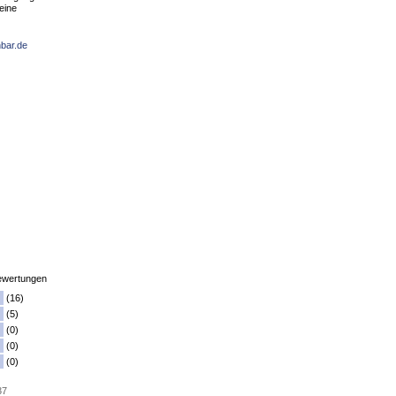
eine
hbar.de
wertungen
(16)
(5)
(0)
(0)
(0)
37