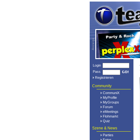
Login
Pass
Registrieren
Community
CommuniX
MyProfile
MyGroups
Forum
eMeetings
Flohmarkt
Quiz
Szene & News
Parties
Fotos