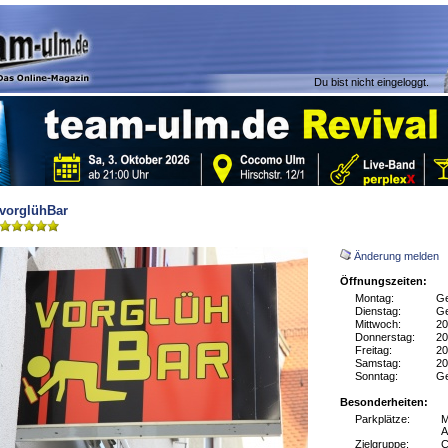
Du bist nicht eingeloggt.
vorglühBar
Änderung melden
Öffnungszeiten:
Montag:
Ge
Dienstag:
Ge
Mittwoch:
20
Donnerstag:
20
Freitag:
20
Samstag:
20
Sonntag:
Ge
Besonderheiten:
Parkplätze:
M
A
Zielgruppe:
C