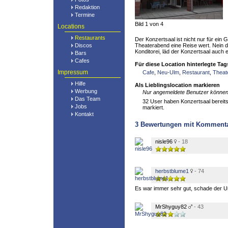
Redaktion
Termine
Bild 1 von 4
Locations
Restaurants
Der Konzertsaal ist nicht nur für ei
Discos
Theaterabend eine Reise wert. Nein 
Konditorei, läd der Konzertsaal auch 
Bars
Cafes
Für diese Location hinterlegte Tag
Impressum
Cafe
,
Neu-Ulm
,
Restaurant
,
Theat
Hilfe
Als Lieblingslocation markieren
Werbung
Nur angemeldete Benutzer können 
Das Team
32 User haben Konzertsaal bereits 
Jobs
markiert.
Kontakt
3
Bewertungen mit Komment
nisle96
- 18
herbstblume1
- 74
Es war immer sehr gut, schade der 
MrShyguy82
- 43