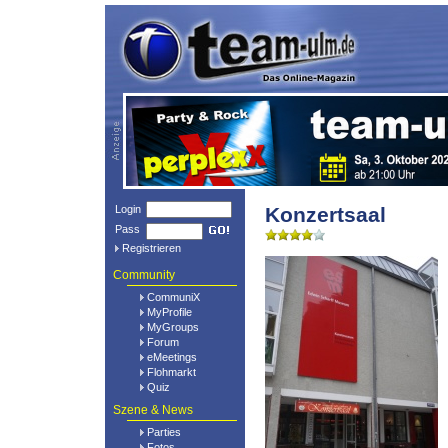
Login
Konzertsaal
Pass
Registrieren
Community
CommuniX
MyProfile
MyGroups
Forum
eMeetings
Flohmarkt
Quiz
Szene & News
Parties
Fotos