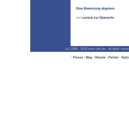
Eine Bewertung abgeben
<<<
zurück zur Übersicht
(c) 1999 - 2026 team-ulm.de - all rights res
-
Presse
-
Blog
-
Historie
-
Partner
-
Nutz