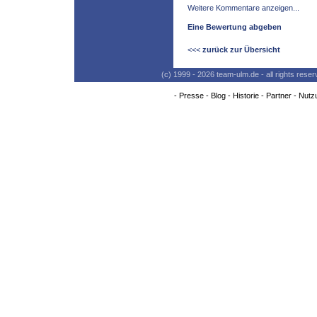
Weitere Kommentare anzeigen...
Eine Bewertung abgeben
<<<
zurück zur Übersicht
(c) 1999 - 2026 team-ulm.de - all rights res
-
Presse
-
Blog
-
Historie
-
Partner
-
Nutz