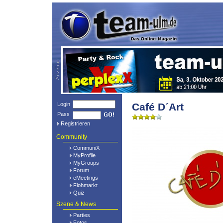
Login
Café D´Art
Pass
Registrieren
Community
CommuniX
MyProfile
MyGroups
Forum
eMeetings
Flohmarkt
Quiz
Szene & News
Parties
Fotos