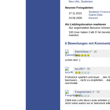
Neu-Ulm
,
Studenten
Neueste Fotogalerien:
Southern Crossro
27.11.2015
Gianni Dato
24.06.2006
Konzert
Als Lieblingslocation markieren
Nur angemeldete Benutzer können 
100 User haben Café D´Art bereits 
markiert.
6
Bewertungen mit Komment
EdenIsNow
- 36
schön dort :)
lucy46
- 66
Frühstück spärlich und teuer. .. den 
backware.....nicht zu empfehlen. ...da
wurstsalat. .
Fangmichein1
- 60
Zählt kein Lohn lässt Leute arbeiten z
nicht seine wahre wo er bekommt toll