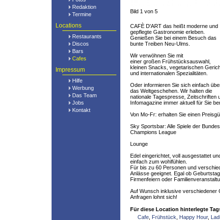
Redaktion
Bild 1 von 5
Termine
Locations
CAFÈ D'ART das heißt moderne und
gepflegte Gastronomie erleben.
Restaurants
Genießen Sie bei einem Besuch das
Discos
bunte Treiben Neu-Ulms.
Bars
Wir verwöhnen Sie mit
Cafes
einer großen Frühstücksauswahl,
kleinen Snacks, vegetarischen Geric
Impressum
und internationalen Spezialitäten.
Hilfe
Oder informieren Sie sich einfach übe
Werbung
das Weltgeschehen. Wir halten die
Das Team
nationale Tagespresse, Zeitschriften 
Jobs
Infomagazine immer aktuell für Sie ber
Kontakt
Von Mo-Fr: erhalten Sie einen Preisgü
Sky Sportsbar: Alle Spiele der Bunde
Champions League
Lounge
Edel eingerichtet, voll ausgestattet un
einfach zum wohlfühlen.
Für bis zu 60 Personen und verschie
Anlässe geeignet. Egal ob Geburtstag
Firmenfeiern oder Familienveranstalt
Auf Wunsch inklusive verschiedener 
Anfragen lohnt sich!
Für diese Location hinterlegte Tag
Cafe
,
Frühstück
,
Happy Hour
,
Lad