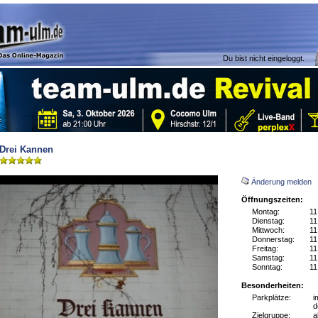
Du bist nicht eingeloggt.
Drei Kannen
Änderung melden
Öffnungszeiten:
Montag:
11
Dienstag:
11
Mittwoch:
11
Donnerstag:
11
Freitag:
11
Samstag:
11
Sonntag:
11
Besonderheiten:
Parkplätze:
i
d
Zielgruppe:
a