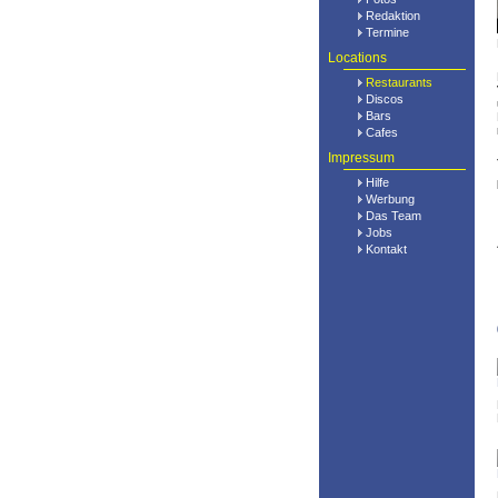
Redaktion
Termine
Locations
Restaurants
Discos
Bars
Cafes
Impressum
Hilfe
Werbung
Das Team
Jobs
Kontakt