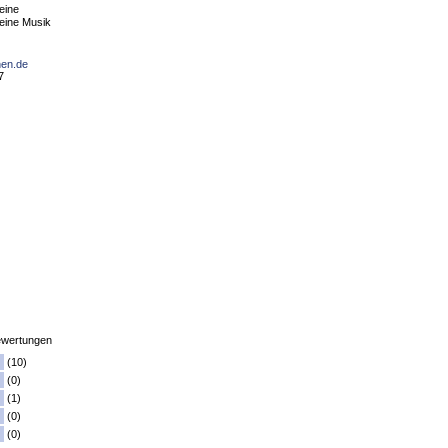
eine
eine Musik
nen.de
7
wertungen
(10)
(0)
(1)
(0)
(0)