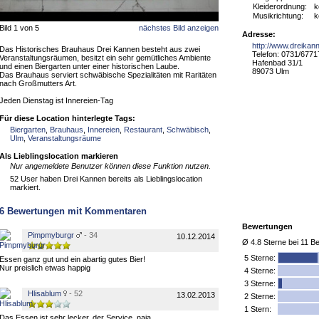
Kleiderordnung:
k
Musikrichtung:
k
Bild 1 von 5
nächstes Bild anzeigen
Adresse:
http://www.dreikan
Das Historisches Brauhaus Drei Kannen besteht aus zwei
Telefon: 0731/6771
Veranstaltungsräumen, besitzt ein sehr gemütliches Ambiente
Hafenbad 31/1
und einen Biergarten unter einer historischen Laube.
89073 Ulm
Das Brauhaus serviert schwäbische Spezialitäten mit Raritäten
nach Großmutters Art.
Jeden Dienstag ist Innereien-Tag
Für diese Location hinterlegte Tags:
Biergarten
,
Brauhaus
,
Innereien
,
Restaurant
,
Schwäbisch
,
Ulm
,
Veranstaltungsräume
Als Lieblingslocation markieren
Nur angemeldete Benutzer können diese Funktion nutzen.
52 User haben Drei Kannen bereits als Lieblingslocation
markiert.
6
Bewertungen mit Kommentaren
Bewertungen
Pimpmyburgr
- 34
10.12.2014
Ø
4.8
Sterne bei
11
Be
5
Sterne:
Essen ganz gut und ein abartig gutes Bier!
Nur preislich etwas happig
4 Sterne:
3 Sterne:
Hlisablum
- 52
13.02.2013
2 Sterne:
1 Stern:
Das Essen ist sehr lecker, der Service, naja