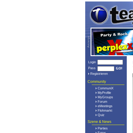
Login
Pass
Registrieren
Community
CommuniX
MyProfile
MyGroups
Forum
eMeetings
Flohmarkt
Quiz
Szene & News
Parties
Fotos