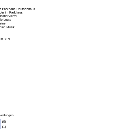
m Parkhaus Deutschhaus
der im Parkhaus
ischerviertel
lle Leute
eine
eine Musik
60 80 3
ertungen
(0)
(1)