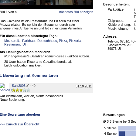
Besonderheiten:
Parkplätze:
i
Bild 1 von 4
nächstes Bild anzeigen
o
F
Zielgruppe:
a
Das Cavallino ist ein Restaurant und Pizzeria mit einer
Mozzarellabar. Es spricht den Besucher durch sein
Kleiderordnung:
k
angenehmes Ambiente an und läd ihn ein zum Verweilen.
Musikrichtung:
k
Für diese Location hinterlegte Tags:
Adresse:
Mozzarella
,
Parkhaus Deutschhaus
,
Pizza
,
Pizzeria
,
Telefon: 0731/1 40 
Restaurant
,
Ulm
Glöcklerstraße 6
89073 Ulm
Als Lieblingslocation markieren
Nur angemeldete Benutzer können diese Funktion nutzen.
20 User haben Ristorante Cavallino bereits als
Lieblingslocation markiert.
1
Bewertung mit Kommentaren
Sani2003
- 40
31.10.2011
war einmal dort, war ok, nichts besonderes.
Nette Bedienung.
Eine Bewertung abgeben
Bewertungen
Ø
3.3
Sterne bei
3
Bew
<<<
zurück zur Übersicht
5
Sterne:
4 Sterne: