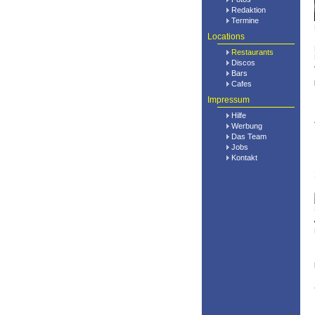
Redaktion
Termine
Locations
Restaurants
Discos
Bars
Cafes
Impressum
Hilfe
Werbung
Das Team
Jobs
Kontakt