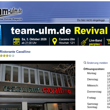
Du bist nicht eingeloggt.
Ristorante Cavallino
Änderung melden
Öffnungszeiten:
Montag:
10
17
Dienstag:
10
17
Mittwoch:
10
17
Donnerstag:
10
17
Freitag:
10
17
Samstag:
10
Sonntag:
Ge