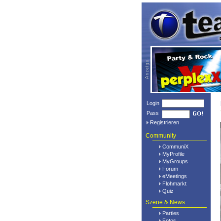
Login
Pass
Registrieren
Community
CommuniX
MyProfile
MyGroups
Forum
eMeetings
Flohmarkt
Quiz
Szene & News
Parties
Fotos