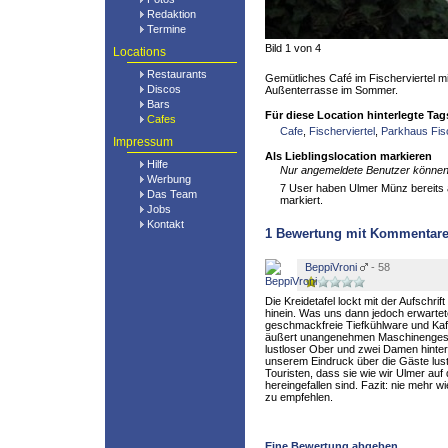
Redaktion
Termine
Bild 1 von 4
Locations
Restaurants
Gemütliches Café im Fischerviertel mi
Discos
Außenterrasse im Sommer.
Bars
Für diese Location hinterlegte Tag
Cafes
Cafe
,
Fischerviertel
,
Parkhaus Fisc
Impressum
Als Lieblingslocation markieren
Hilfe
Nur angemeldete Benutzer können 
Werbung
7 User haben Ulmer Münz bereits a
Das Team
markiert.
Jobs
Kontakt
1
Bewertung mit Kommentar
BeppiVroni
- 58
Die Kreidetafel lockt mit der Aufschr
hinein. Was uns dann jedoch erwartete
geschmackfreie Tiefkühlware und Kaf
äußert unangenehmen Maschinenges
lustloser Ober und zwei Damen hinter
unserem Eindruck über die Gäste lus
Touristen, dass sie wie wir Ulmer auf
hereingefallen sind. Fazit: nie mehr w
zu empfehlen.
Eine Bewertung abgeben