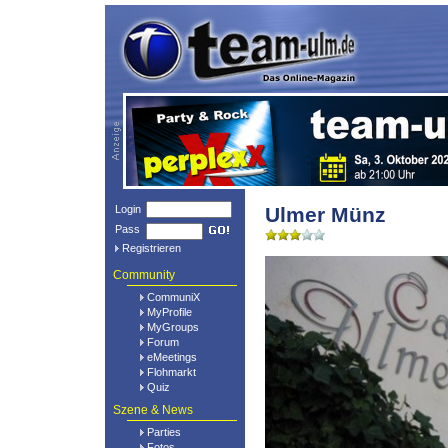
Login
Ulmer Münz
Pass
Registrieren
Community
CommuniX
MyProfile
MyGroups
Forum
eMeetings
Flohmarkt
Quiz
Szene & News
Parties
Fotos