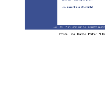
<<<
zurück zur Übersicht
(c) 1999 - 2026 team-ulm.de - all rights res
-
Presse
-
Blog
-
Historie
-
Partner
-
Nutz