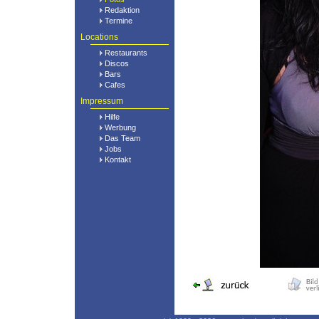
Redaktion
Termine
Locations
Restaurants
Discos
Bars
Cafes
Impressum
Hilfe
Werbung
Das Team
Jobs
Kontakt