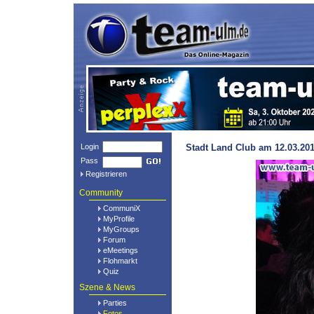
Login
Stadt Land Club am 12.03.201
Pass
Registrieren
Community
CommuniX
MyProfile
MyGroups
Forum
eMeetings
Flohmarkt
Quiz
Szene & News
Parties
Fotos