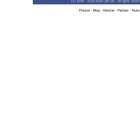
(c) 1999 - 2026 team-ulm.de - all rights res
-
Presse
-
Blog
-
Historie
-
Partner
-
Nutz