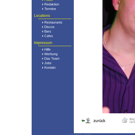
Redaktion
Termine
Locations
Restaurants
Discos
Bars
Cafes
Impressum
Hilfe
Werbung
Das Team
Jobs
Kontakt