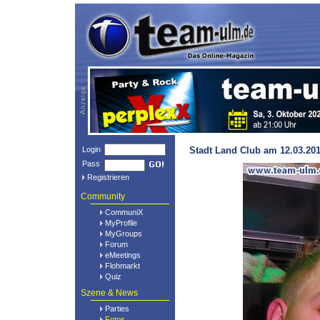
Login
Stadt Land Club am 12.03.201
Pass
Registrieren
Community
CommuniX
MyProfile
MyGroups
Forum
eMeetings
Flohmarkt
Quiz
Szene & News
Parties
Fotos