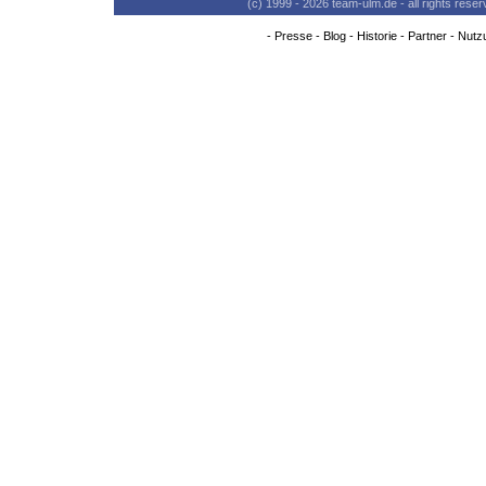
(c) 1999 - 2026 team-ulm.de - all rights res
-
Presse
-
Blog
-
Historie
-
Partner
-
Nutz