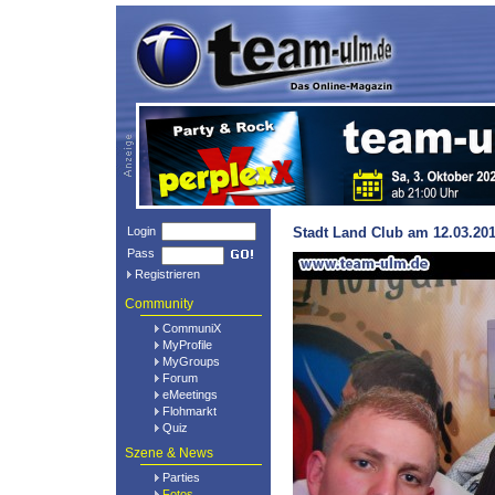
Login
Stadt Land Club am 12.03.201
Pass
Registrieren
Community
CommuniX
MyProfile
MyGroups
Forum
eMeetings
Flohmarkt
Quiz
Szene & News
Parties
Fotos