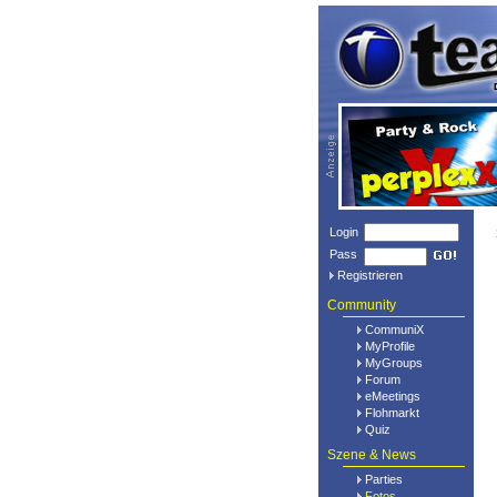
Login
Pass
Registrieren
Community
CommuniX
MyProfile
MyGroups
Forum
eMeetings
Flohmarkt
Quiz
Szene & News
Parties
Fotos