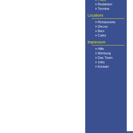
Redaktion
Termine
Locations
Restaurants
Discos
Bars
Cafes
Impressum
Hilfe
Werbung
Das Team
Jobs
Kontakt