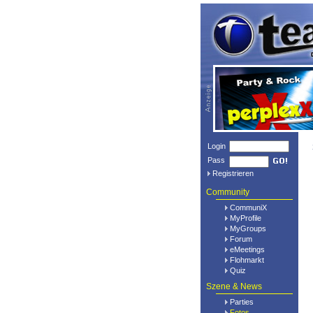
Login
Pass
Registrieren
Community
CommuniX
MyProfile
MyGroups
Forum
eMeetings
Flohmarkt
Quiz
Szene & News
Parties
Fotos