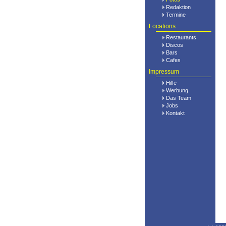
Redaktion
Termine
Locations
Restaurants
Discos
Bars
Cafes
Impressum
Hilfe
Werbung
Das Team
Jobs
Kontakt