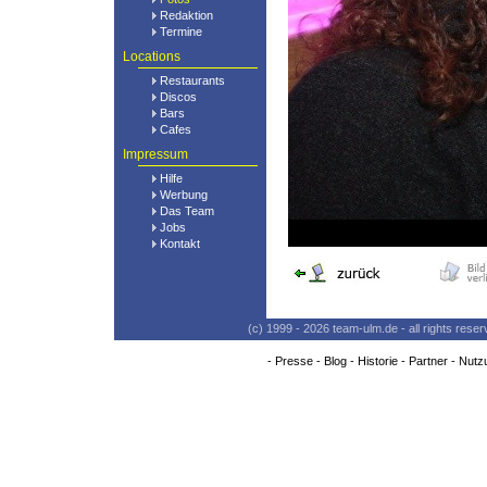
Redaktion
Termine
Locations
Restaurants
Discos
Bars
Cafes
Impressum
Hilfe
Werbung
Das Team
Jobs
Kontakt
(c) 1999 - 2026 team-ulm.de - all rights res
-
Presse
-
Blog
-
Historie
-
Partner
-
Nutz