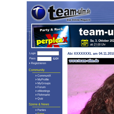
Login
Abi XXXXXXXL am 04.11.2010 @
Pass
Registrieren
Community
CommuniX
MyProfile
MyGroups
Forum
eMeetings
Flohmarkt
Quiz
Szene & News
Parties
Fotos