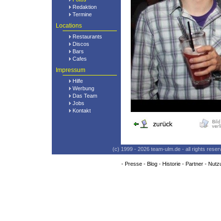
Redaktion
Termine
Locations
Restaurants
Discos
Bars
Cafes
Impressum
Hilfe
Werbung
Das Team
Jobs
Kontakt
(c) 1999 - 2026 team-ulm.de - all rights res
-
Presse
-
Blog
-
Historie
-
Partner
-
Nutz