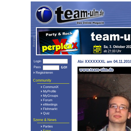
Login
Abi XXXXXXXL am 04.11.2010 @
Pass
Registrieren
Community
CommuniX
MyProfile
MyGroups
Forum
eMeetings
Flohmarkt
Quiz
Szene & News
Parties
Fotos